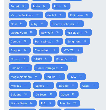
Ferrari
Mido
Rokh
19
19
19
Victoria Beckham
dunhill
Eillionaire
18
18
18
Opal
Autry
Proenza Schouler
18
17
17
Wedgewood
New York
VETEMENT
17
16
16
Camper
Harry Winston
Songmont
16
15
15
Breguet
Timberland
MYKITA
13
13
13
Corum
CARIN
Church's
13
12
12
Salomon
Girard Perregaux
12
12
Magic Alhambra
Redline
BMW
12
12
12
Movado
Sandro
Barbour
Cazal
11
11
11
11
Zqizone
De Beers
Gusse
10
10
10
Marine Serre
RtA
Porsche
10
10
10