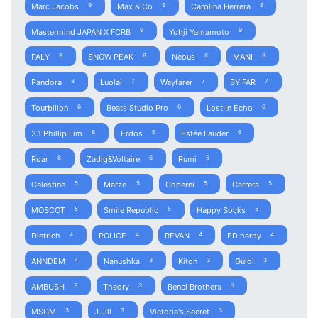
Marc Jacobs
Max & Co
Carolina Herrera
9
9
9
Mastermind JAPAN X FCRB
Yohji Yamamoto
9
9
PALY
SNOW PEAK
Neous
MANI
9
8
8
8
Pandora
Luolai
Wayfarer
BY FAR
8
7
7
7
Tourbillon
Beats Studio Pro
Lost In Echo
6
6
6
3.1 Phillip Lim
Erdos
Estée Lauder
6
6
6
Roar
Zadig&Voltaire
Rumi
6
6
5
Celestine
Marzo
Coperni
Carrera
5
5
5
5
MOSCOT
Smile Republic
Happy Socks
5
5
5
Dietrich
POLICE
REVAN
ED hardy
4
4
4
4
ANNDEM
Nanushka
Kiton
Guidi
4
3
3
3
AMBUSH
Theory
Benci Brothers
3
3
3
MSGM
J Jill
Victoria's Secret
3
3
3