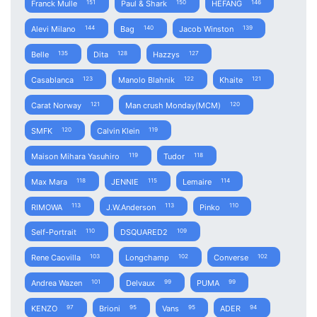
Franck Mulle
Paul & Shark
HEFANG
151
150
146
Alevi Milano
Bag
Jacob Winston
144
140
139
Belle
Dita
Hazzys
135
128
127
Casablanca
Manolo Blahnik
Khaite
123
122
121
Carat Norway
Man crush Monday(MCM)
121
120
SMFK
Calvin Klein
120
119
Maison Mihara Yasuhiro
Tudor
119
118
Max Mara
JENNIE
Lemaire
118
115
114
RIMOWA
J.W.Anderson
Pinko
113
113
110
Self-Portrait
DSQUARED2
110
109
Rene Caovilla
Longchamp
Converse
103
102
102
Andrea Wazen
Delvaux
PUMA
101
99
99
KENZO
Brioni
Vans
ADER
97
95
95
94