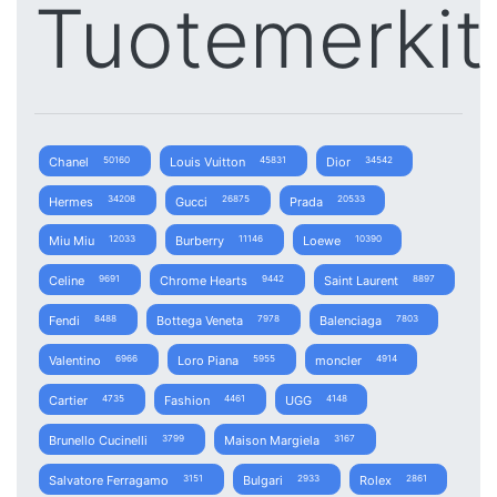
Tuotemerkit
Chanel
Louis Vuitton
Dior
50160
45831
34542
Hermes
Gucci
Prada
34208
26875
20533
Miu Miu
Burberry
Loewe
12033
11146
10390
Celine
Chrome Hearts
Saint Laurent
9691
9442
8897
Fendi
Bottega Veneta
Balenciaga
8488
7978
7803
Valentino
Loro Piana
moncler
6966
5955
4914
Cartier
Fashion
UGG
4735
4461
4148
Brunello Cucinelli
Maison Margiela
3799
3167
Salvatore Ferragamo
Bulgari
Rolex
3151
2933
2861