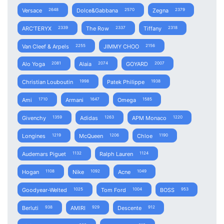
Versace
Dolce&Gabbana
Zegna
2648
2570
2379
ARC'TERYX
The Row
Tiffany
2339
2337
2318
Van Cleef & Arpels
JIMMY CHOO
2255
2156
Alo Yoga
Alaia
GOYARD
2081
2074
2007
Christian Louboutin
Patek Philippe
1998
1938
Ami
Armani
Omega
1710
1647
1585
Givenchy
Adidas
APM Monaco
1359
1263
1220
Longines
McQueen
Chloe
1219
1206
1190
Audemars Piguet
Ralph Lauren
1132
1124
Hogan
Nike
Acne
1108
1092
1049
Goodyear-Welted
Tom Ford
BOSS
1025
1004
953
Berluti
AMIRI
Descente
938
929
912