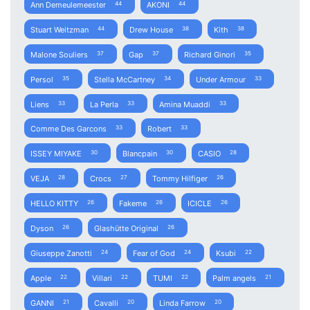
Ann Demeulemeester
AKONI
44
44
Stuart Weitzman
Drew House
Kith
44
38
38
Malone Souliers
Gap
Richard Ginori
37
37
35
Persol
Stella McCartney
Under Armour
35
34
33
Liens
La Perla
Amina Muaddi
33
33
33
Comme Des Garcons
Robert
33
33
ISSEY MIYAKE
Blancpain
CASIO
30
30
28
VEJA
Crocs
Tommy Hilfiger
28
27
26
HELLO KITTY
Fakeme
ICICLE
26
26
26
Dyson
Glashütte Original
26
26
Giuseppe Zanotti
Fear of God
Ksubi
24
24
22
Apple
Villari
TUMI
Palm angels
22
22
22
21
GANNI
Cavalli
Linda Farrow
21
20
20