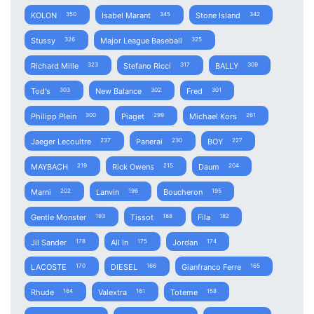
KOLON
Isabel Marant
Stone Island
350
345
342
Stussy
Major League Baseball
326
325
Richard Mille
Stefano Ricci
BALLY
323
317
309
Tod's
New Balance
Fred
303
302
301
Philipp Plein
Piaget
Michael Kors
300
299
261
Jaeger Lecoultre
Panerai
BOY
237
230
227
MAYBACH
Rick Owens
Daum
219
215
204
Marni
Lanvin
Boucheron
202
196
195
Gentle Monster
Tissot
Fila
193
188
182
Jil Sander
All In
Jordan
178
175
174
LACOSTE
DIESEL
Gianfranco Ferre
170
166
165
Rhude
Valextra
Toteme
164
161
158