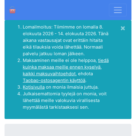
×
Lomailmoitus: Tiimimme on lomalla 8.
elokuuta 2026 - 14. elokuuta 2026. Tänä
aikana vastausajat ovat erittäin hitaita
eikä tilauksia voida lähettää. Normaali
palvelu jatkuu loman jälkeen.
Maksaminen meille ei ole helppoa,
tiedä
kuinka maksaa meille ennen kyselyä,
kaikki maksuvaihtoehdot
, ehdota
Taobao-ostosagentin käyttöä
.
Kotisivulla
on monia ilmaisia juttuja.
Julkaisemattomia tyylejä on monia, voit
lähettää meille valokuvia virallisesta
myymälästä tarkistaaksesi sen.