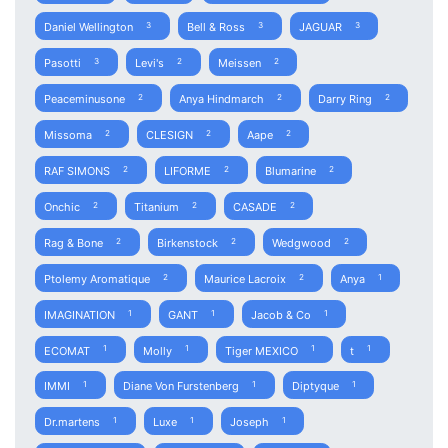
Daniel Wellington
Bell & Ross
JAGUAR
3
3
3
Pasotti
Levi's
Meissen
3
2
2
Peaceminusone
Anya Hindmarch
Darry Ring
2
2
2
Missoma
CLESIGN
Aape
2
2
2
RAF SIMONS
LIFORME
Blumarine
2
2
2
Onchic
Titanium
CASADE
2
2
2
Rag & Bone
Birkenstock
Wedgwood
2
2
2
Ptolemy Aromatique
Maurice Lacroix
Anya
2
2
1
IMAGINATION
GANT
Jacob & Co
1
1
1
ECOMAT
Molly
Tiger MEXICO
t
1
1
1
1
IMMI
Diane Von Furstenberg
Diptyque
1
1
1
Dr.martens
Luxe
Joseph
1
1
1