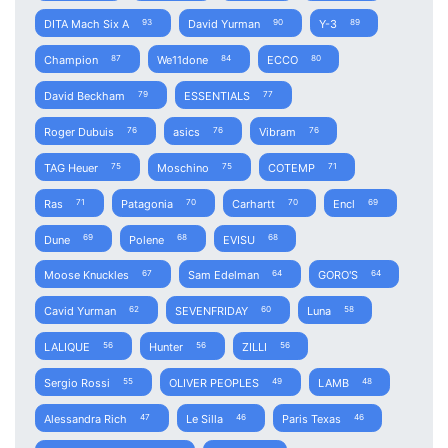
DITA Mach Six A
David Yurman
Y-3
93
90
89
Champion
We11done
ECCO
87
84
80
David Beckham
ESSENTIALS
79
77
Roger Dubuis
asics
Vibram
76
76
76
TAG Heuer
Moschino
COTEMP
75
75
71
Ras
Patagonia
Carhartt
Encl
71
70
70
69
Dune
Polene
EVISU
69
68
68
Moose Knuckles
Sam Edelman
GORO'S
67
64
64
Cavid Yurman
SEVENFRIDAY
Luna
62
60
58
LALIQUE
Hunter
ZILLI
56
56
56
Sergio Rossi
OLIVER PEOPLES
LAMB
55
49
48
Alessandra Rich
Le Silla
Paris Texas
47
46
46