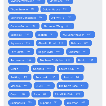
Vivienne Westwood
Montblanc
860
819
Thom Browne
Golden Goose
816
812
Vacheron Constantin
OFF WHITE
794
785
Canada Goose
Alexander Wang
743
734
Buccellati
Baobab
IWC Schaffhausen
732
691
657
Aquazzura
Gianvito Rossi
Balmain
655
642
629
Tory Burch
Roger Vivier
Chaumet
611
602
580
Jacquemus
Stephane Christian
Hublot
569
542
534
Qeelin
Chopard
Loewe & On
532
488
485
Breitling
Swarovski
Santoni
471
467
455
Messika
GRAFF
The North Face
427
416
403
Coach
Bape
ZIMMERMANN
400
399
399
Schiaparelli
Superme
Lululemon
393
361
358