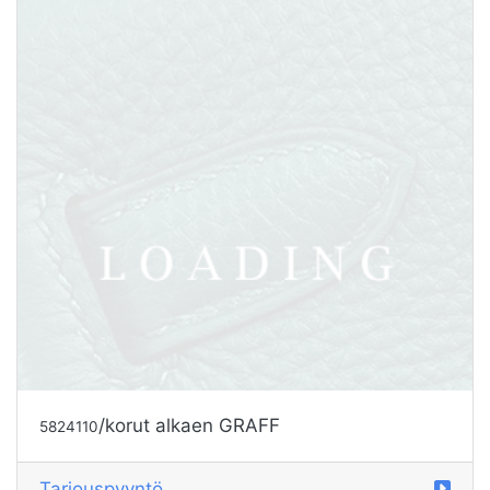
Tarjouspyyntö