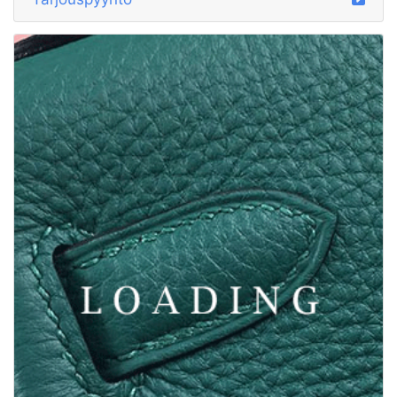
/korut alkaen GRAFF
5824111
Tarjouspyyntö