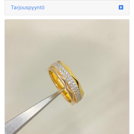
Tarjouspyyntö