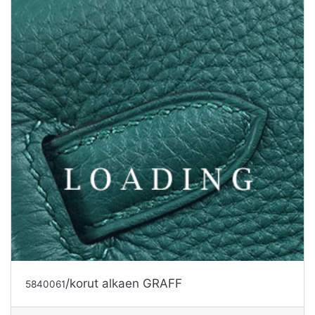
/korut alkaen GRAFF
5840061