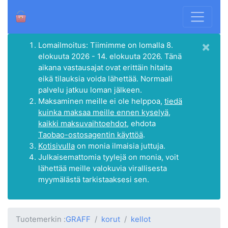
×
Lomailmoitus: Tiimimme on lomalla 8.
elokuuta 2026 - 14. elokuuta 2026. Tänä
aikana vastausajat ovat erittäin hitaita
eikä tilauksia voida lähettää. Normaali
palvelu jatkuu loman jälkeen.
Maksaminen meille ei ole helppoa,
tiedä
kuinka maksaa meille ennen kyselyä,
kaikki maksuvaihtoehdot
, ehdota
Taobao-ostosagentin käyttöä
.
Kotisivulla
on monia ilmaisia juttuja.
Julkaisemattomia tyylejä on monia, voit
lähettää meille valokuvia virallisesta
myymälästä tarkistaaksesi sen.
Tuotemerkin :
GRAFF
korut
kellot