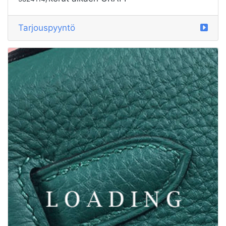
/korut alkaen GRAFF
5824115
Tarjouspyyntö