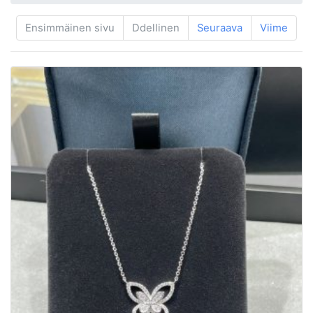
Ensimmäinen sivu
Ddellinen
Seuraava
Viime