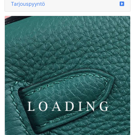
Tarjouspyyntö