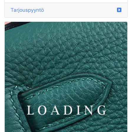
Tarjouspyyntö