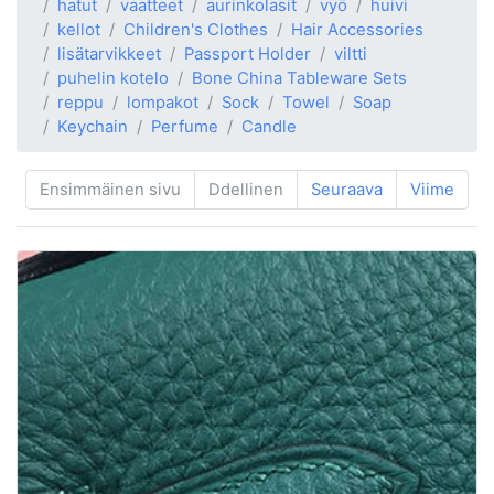
hatut
vaatteet
aurinkolasit
vyö
huivi
kellot
Children's Clothes
Hair Accessories
lisätarvikkeet
Passport Holder
viltti
puhelin kotelo
Bone China Tableware Sets
reppu
lompakot
Sock
Towel
Soap
Keychain
Perfume
Candle
Ensimmäinen sivu
Ddellinen
Seuraava
Viime