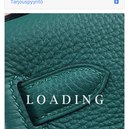
Tarjouspyyntö