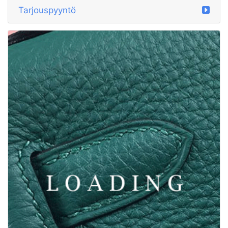
Tarjouspyyntö