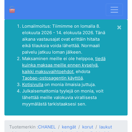
×
Lomailmoitus: Tiimimme on lomalla 8.
elokuuta 2026 - 14. elokuuta 2026. Tänä
aikana vastausajat ovat erittäin hitaita
eikä tilauksia voida lähettää. Normaali
palvelu jatkuu loman jälkeen.
Maksaminen meille ei ole helppoa,
tiedä
kuinka maksaa meille ennen kyselyä,
kaikki maksuvaihtoehdot
, ehdota
Taobao-ostosagentin käyttöä
.
Kotisivulla
on monia ilmaisia juttuja.
Julkaisemattomia tyylejä on monia, voit
lähettää meille valokuvia virallisesta
myymälästä tarkistaaksesi sen.
Tuotemerkin :
CHANEL
kengät
korut
laukut