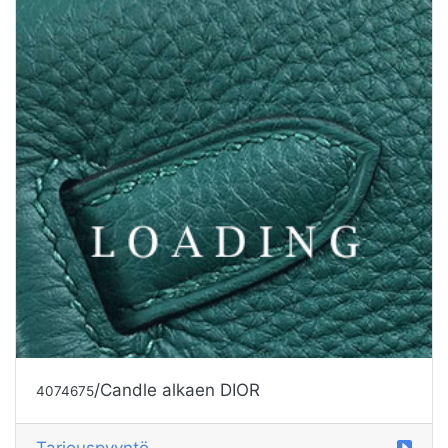
/Candle alkaen DIOR
4074675
Tarjouspyyntö