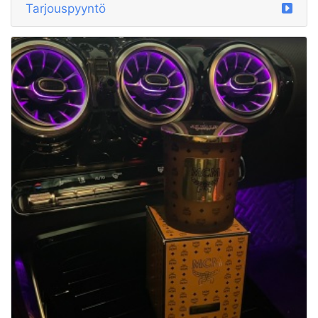
Tarjouspyyntö