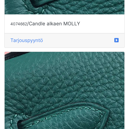
/Candle alkaen MOLLY
4074662
Tarjouspyyntö