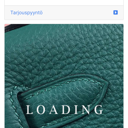
Tarjouspyyntö