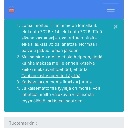
×
Lomailmoitus: Tiimimme on lomalla 8.
elokuuta 2026 - 14. elokuuta 2026. Tänä
aikana vastausajat ovat erittäin hitaita
eikä tilauksia voida lähettää. Normaali
palvelu jatkuu loman jälkeen.
Maksaminen meille ei ole helppoa,
tiedä
kuinka maksaa meille ennen kyselyä,
kaikki maksuvaihtoehdot
, ehdota
Taobao-ostosagentin käyttöä
.
Kotisivulla
on monia ilmaisia juttuja.
Julkaisemattomia tyylejä on monia, voit
lähettää meille valokuvia virallisesta
myymälästä tarkistaaksesi sen.
Tuotemerkin :