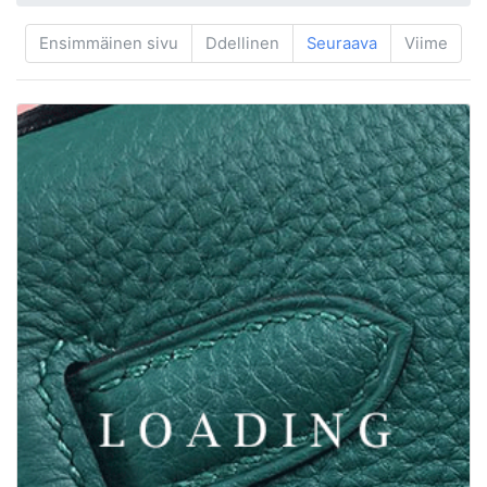
Ensimmäinen sivu
Ddellinen
Seuraava
Viime