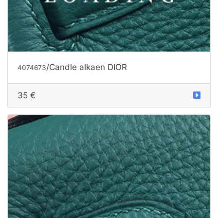
/Candle alkaen DIOR
4074673
35 €