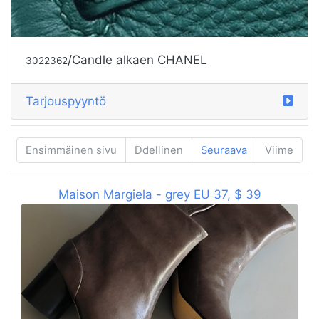
/Candle alkaen CHANEL
3022362
Tarjouspyyntö
Ensimmäinen sivu
Ddellinen
Seuraava
Viime
Maison Margiela - grey EU 37, $ 39