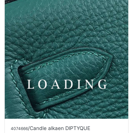
/Candle alkaen DIPTYQUE
4074666