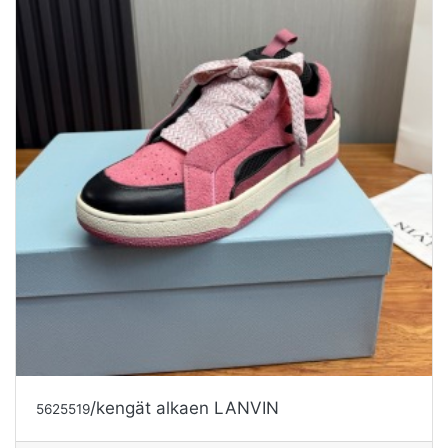
/kengät alkaen LANVIN
5625519