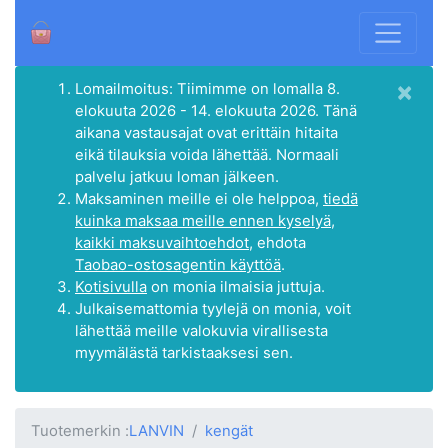
×
Lomailmoitus: Tiimimme on lomalla 8.
elokuuta 2026 - 14. elokuuta 2026. Tänä
aikana vastausajat ovat erittäin hitaita
eikä tilauksia voida lähettää. Normaali
palvelu jatkuu loman jälkeen.
Maksaminen meille ei ole helppoa,
tiedä
kuinka maksaa meille ennen kyselyä,
kaikki maksuvaihtoehdot
, ehdota
Taobao-ostosagentin käyttöä
.
Kotisivulla
on monia ilmaisia juttuja.
Julkaisemattomia tyylejä on monia, voit
lähettää meille valokuvia virallisesta
myymälästä tarkistaaksesi sen.
Tuotemerkin :
LANVIN
kengät