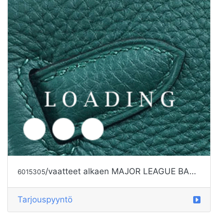
/vaatteet alkaen MAJOR LEAGUE BASEBALL
6015305
Tarjouspyyntö