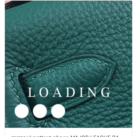
/vaatteet alkaen MAJOR LEAGUE BASEBALL
6015304
Tarjouspyyntö