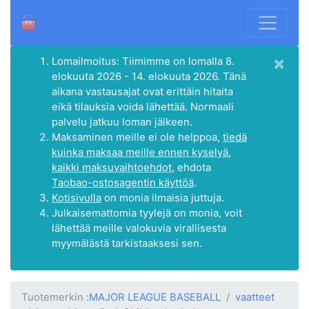
×
Lomailmoitus: Tiimimme on lomalla 8.
elokuuta 2026 - 14. elokuuta 2026. Tänä
aikana vastausajat ovat erittäin hitaita
eikä tilauksia voida lähettää. Normaali
palvelu jatkuu loman jälkeen.
Maksaminen meille ei ole helppoa,
tiedä
kuinka maksaa meille ennen kyselyä,
kaikki maksuvaihtoehdot
, ehdota
Taobao-ostosagentin käyttöä
.
Kotisivulla
on monia ilmaisia juttuja.
Julkaisemattomia tyylejä on monia, voit
lähettää meille valokuvia virallisesta
myymälästä tarkistaaksesi sen.
Tuotemerkin :
MAJOR LEAGUE BASEBALL
vaatteet