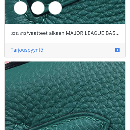
/vaatteet alkaen MAJOR LEAGUE BASEBALL
6015313
Tarjouspyyntö