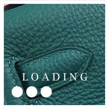
/vaatteet alkaen MAJOR LEAGUE BASEBALL
6015314
Tarjouspyyntö