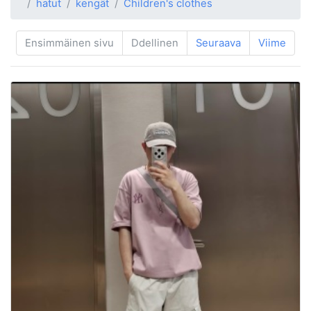
hatut
kengät
Children's clothes
Ensimmäinen sivu
Ddellinen
Seuraava
Viime