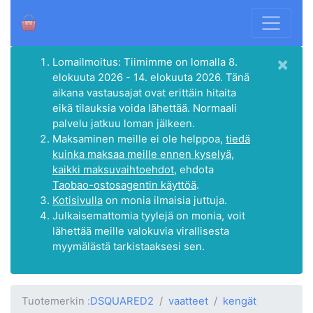
×
Lomailmoitus: Tiimimme on lomalla 8.
elokuuta 2026 - 14. elokuuta 2026. Tänä
aikana vastausajat ovat erittäin hitaita
eikä tilauksia voida lähettää. Normaali
palvelu jatkuu loman jälkeen.
Maksaminen meille ei ole helppoa,
tiedä
kuinka maksaa meille ennen kyselyä,
kaikki maksuvaihtoehdot
, ehdota
Taobao-ostosagentin käyttöä
.
Kotisivulla
on monia ilmaisia juttuja.
Julkaisemattomia tyylejä on monia, voit
lähettää meille valokuvia virallisesta
myymälästä tarkistaaksesi sen.
Tuotemerkin :
DSQUARED2
vaatteet
kengät