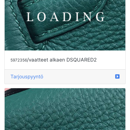
/vaatteet alkaen DSQUARED2
5972357
Tarjouspyyntö