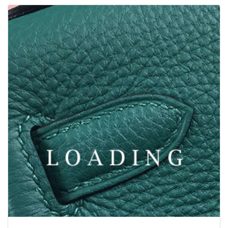
/vaatteet alkaen DSQUARED2
5972359
Tarjouspyyntö