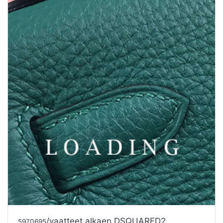
/vaatteet alkaen DSQUARED2
5972352
Tarjouspyyntö