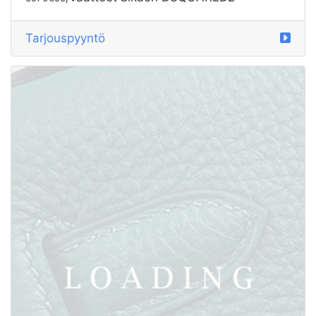
/vaatteet alkaen DSQUARED2
5972351
Tarjouspyyntö