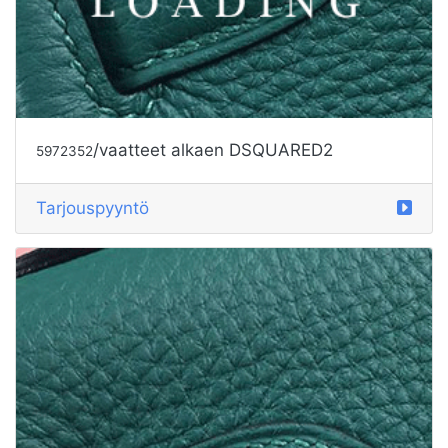
/vaatteet alkaen DSQUARED2
5972354
Tarjouspyyntö