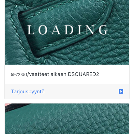
/vaatteet alkaen DSQUARED2
5972353
Tarjouspyyntö