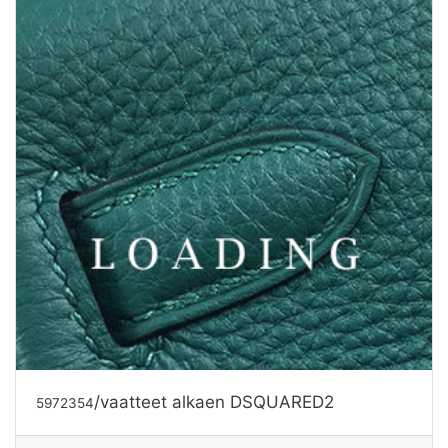
/vaatteet alkaen DSQUARED2
5972356
Tarjouspyyntö