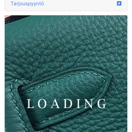
/vaatteet alkaen DSQUARED2
5972355
Tarjouspyyntö