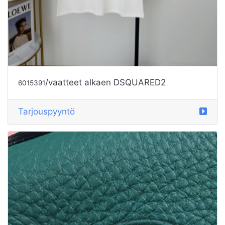
/vaatteet alkaen DSQUARED2
6015391
Tarjouspyyntö