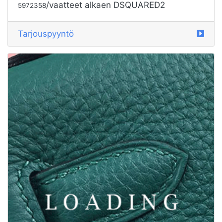
/vaatteet alkaen DSQUARED2
5972358