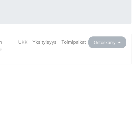
n
UKK
Yksityisyys
Toimipaikat
Ostoskärry
a