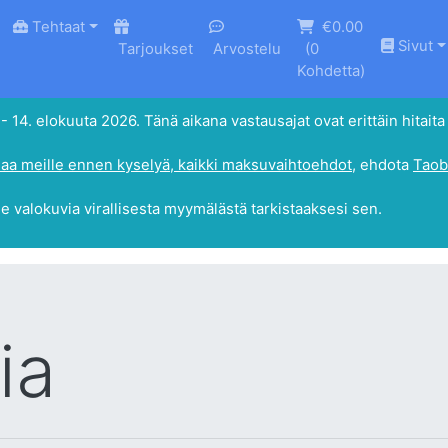
Tehtaat
€0.00
Sivut
Tarjoukset
Arvostelu
(
0
Kohdetta)
4. elokuuta 2026. Tänä aikana vastausajat ovat erittäin hitaita 
aa meille ennen kyselyä, kaikki maksuvaihtoehdot
, ehdota
Taob
le valokuvia virallisesta myymälästä tarkistaaksesi sen.
ia