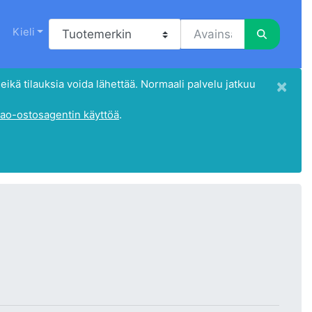
Kieli
×
eikä tilauksia voida lähettää. Normaali palvelu jatkuu
ao-ostosagentin käyttöä
.