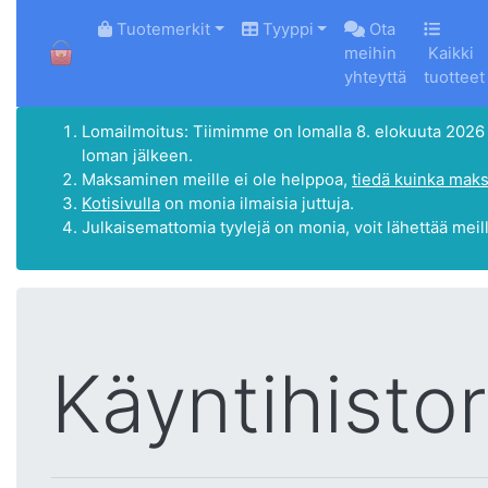
HOME
Tuotemerkit
Tyyppi
Ota
meihin
Kaikki
yhteyttä
tuotteet
Lomailmoitus: Tiimimme on lomalla 8. elokuuta 2026 - 1
loman jälkeen.
Maksaminen meille ei ole helppoa,
tiedä kuinka maks
Kotisivulla
on monia ilmaisia juttuja.
Julkaisemattomia tyylejä on monia, voit lähettää meil
Käyntihistor