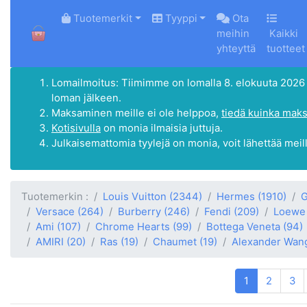
HOME
Tuotemerkit
Tyyppi
Ota
meihin
Kaikki
yhteyttä
tuotteet
Lomailmoitus: Tiimimme on lomalla 8. elokuuta 2026 - 1
loman jälkeen.
Maksaminen meille ei ole helppoa,
tiedä kuinka maks
Kotisivulla
on monia ilmaisia juttuja.
Julkaisemattomia tyylejä on monia, voit lähettää meil
Tuotemerkin :
Louis Vuitton
(2344)
Hermes
(1910)
G
Versace
(264)
Burberry
(246)
Fendi
(209)
Loewe
Ami
(107)
Chrome Hearts
(99)
Bottega Veneta
(94)
AMIRI
(20)
Ras
(19)
Chaumet
(19)
Alexander Wan
1
2
3