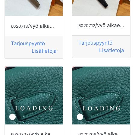
/vyö alkaen HERMES
/vyö alkaen HERMES
6020712
6020713
Tarjouspyyntö
Tarjouspyyntö
Lisätietoja
Lisätietoja
/vyö alkaen HERMES
/vyö alkaen HERMES
6020707
6020706