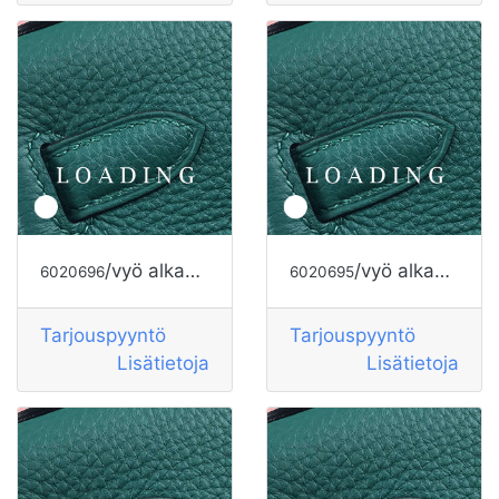
/vyö alkaen HERMES
/vyö alkaen HERMES
6020696
6020695
Tarjouspyyntö
Tarjouspyyntö
Lisätietoja
Lisätietoja