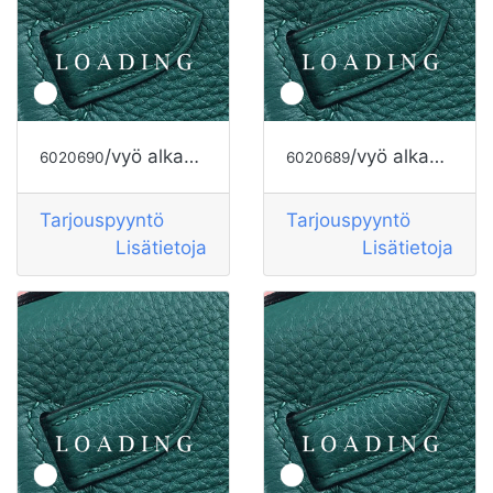
/vyö alkaen HERMES
/vyö alkaen HERMES
6020690
6020689
Tarjouspyyntö
Tarjouspyyntö
Lisätietoja
Lisätietoja