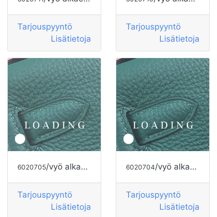
Tarjouspyyntö
Tarjouspyyntö
Lisätietoja
Lisätietoja
/vyö alkaen HERMES
/vyö alkaen HERMES
6020705
6020704
Tarjouspyyntö
Tarjouspyyntö
Lisätietoja
Lisätietoja