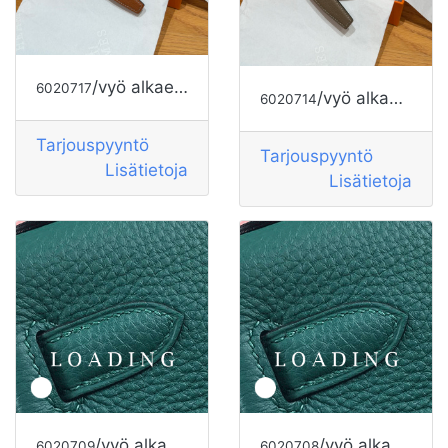
/vyö alkaen HERMES
6020717
/vyö alkaen HERMES
6020714
Tarjouspyyntö
Tarjouspyyntö
Lisätietoja
Lisätietoja
/vyö alkaen HERMES
/vyö alkaen HERMES
6020709
6020708