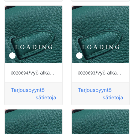
/vyö alkaen HERMES
/vyö alkaen MUOTI YLELLISYYTTÄ
6020694
6020693
Tarjouspyyntö
Tarjouspyyntö
Lisätietoja
Lisätietoja