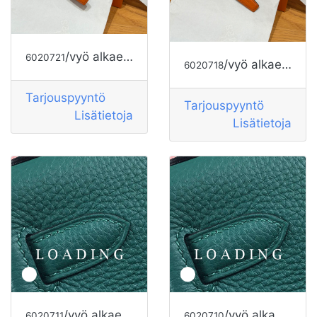
/vyö alkaen HERMES
6020721
/vyö alkaen HERMES
6020718
Tarjouspyyntö
Tarjouspyyntö
Lisätietoja
Lisätietoja
/vyö alkaen HERMES
/vyö alkaen HERMES
6020711
6020710