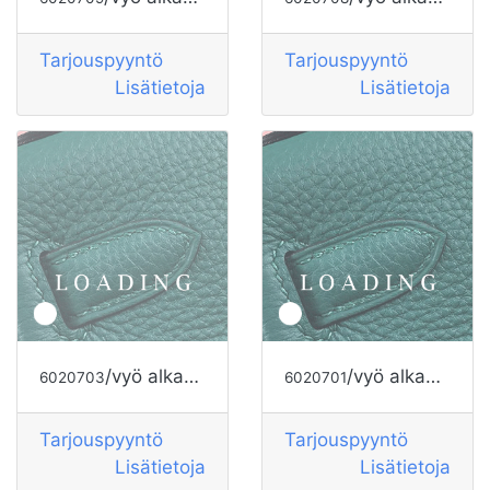
Tarjouspyyntö
Tarjouspyyntö
Lisätietoja
Lisätietoja
/vyö alkaen HERMES
/vyö alkaen HERMES
6020703
6020701
Tarjouspyyntö
Tarjouspyyntö
Lisätietoja
Lisätietoja