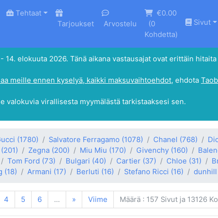
Tehtaat
€0.00
Sivut
Tarjoukset
Arvostelu
(
0
Kohdetta)
4. elokuuta 2026. Tänä aikana vastausajat ovat erittäin hitaita 
aa meille ennen kyselyä, kaikki maksuvaihtoehdot
, ehdota
Taob
le valokuvia virallisesta myymälästä tarkistaaksesi sen.
ucci
(1780)
Salvatore Ferragamo
(1078)
Chanel
(768)
Di
(201)
Zegna
(200)
Miu Miu
(170)
Givenchy
(160)
Balen
Tom Ford
(73)
Bulgari
(40)
Cartier
(37)
Chloe
(31)
B
g
(18)
Armani
(17)
Berluti
(16)
Stefano Ricci
(16)
dunhill
4
5
6
...
»
Viime
Määrä : 157 Sivut ja 13126 K