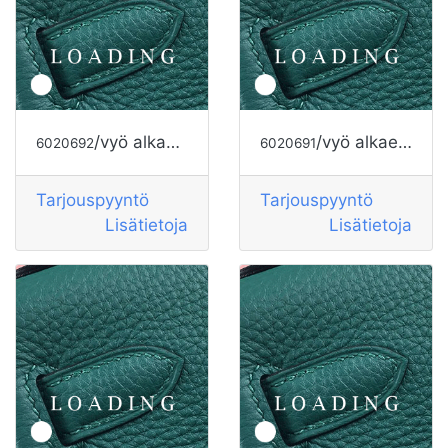
/vyö alkaen HERMES
/vyö alkaen HERMES
6020692
6020691
Tarjouspyyntö
Tarjouspyyntö
Lisätietoja
Lisätietoja