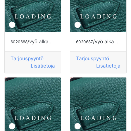
/vyö alkaen HERMES
/vyö alkaen HERMES
6020688
6020687
Tarjouspyyntö
Tarjouspyyntö
Lisätietoja
Lisätietoja