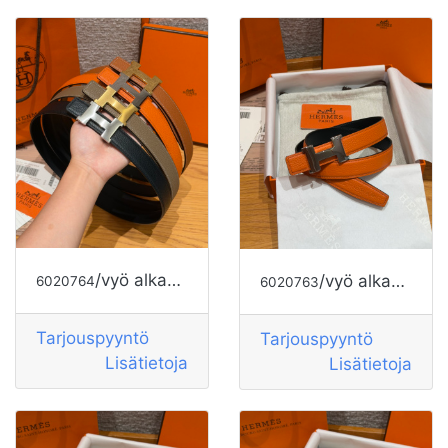
/vyö alkaen MUOTI YLELLISYYTTÄ
/vyö alkaen HERMES
6020764
6020763
Tarjouspyyntö
Tarjouspyyntö
Lisätietoja
Lisätietoja