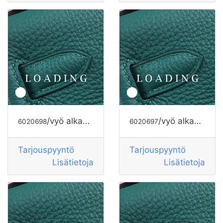
/vyö alkaen HERMES
/vyö alkaen HERMES
6020698
6020697
Tarjouspyyntö
Tarjouspyyntö
Lisätietoja
Lisätietoja