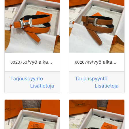
/vyö alkaen HERMES
/vyö alkaen HERMES
6020750
6020749
Tarjouspyyntö
Tarjouspyyntö
Lisätietoja
Lisätietoja