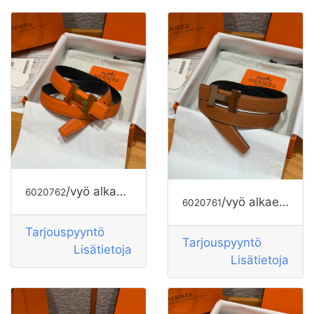
/vyö alkaen HERMES
6020762
/vyö alkaen HERMES
6020761
Tarjouspyyntö
Tarjouspyyntö
Lisätietoja
Lisätietoja