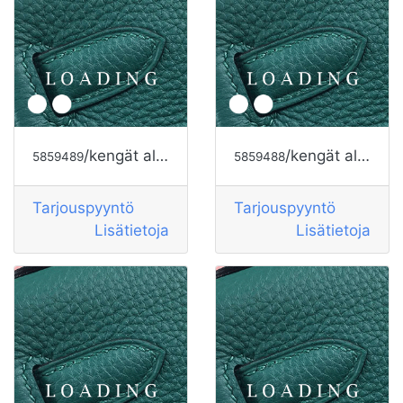
/kengät alkaen HOGAN
/kengät alkaen HOGAN
5859489
5859488
Tarjouspyyntö
Tarjouspyyntö
Lisätietoja
Lisätietoja