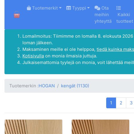
HOME
Tuotemerkit
Tyyppi
Ota
meihin
Kaikki
yhteyttä
tuotteet
Lomailmoitus: Tiimimme on lomalla 8. elokuuta 2026 - 1
loman jälkeen.
Maksaminen meille ei ole helppoa,
tiedä kuinka maks
Kotisivulla
on monia ilmaisia juttuja.
Julkaisemattomia tyylejä on monia, voit lähettää meil
Tuotemerkin :
HOGAN
kengät
(1130)
1
2
3