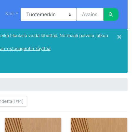
Kieli
×
eikä tilauksia voida lähettää. Normaali palvelu jatkuu
ao-ostosagentin käyttöä
.
hdetta(1/14)