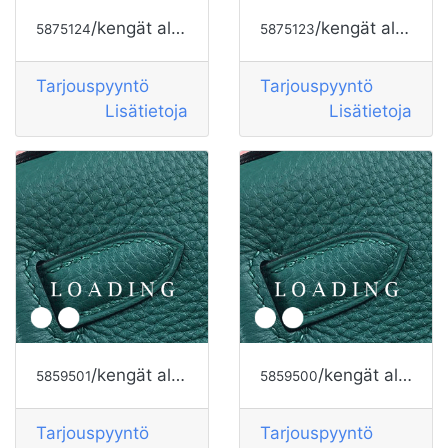
/kengät alkaen HOGAN
/kengät alkaen HOGAN
5875124
5875123
Tarjouspyyntö
Tarjouspyyntö
Lisätietoja
Lisätietoja
/kengät alkaen HOGAN
/kengät alkaen HOGAN
5859501
5859500
Tarjouspyyntö
Tarjouspyyntö