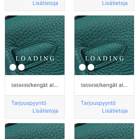
Lisätietoja
Lisätietoja
/kengät alkaen HOGAN
/kengät alkaen HOGAN
5859499
5859498
Tarjouspyyntö
Tarjouspyyntö
Lisätietoja
Lisätietoja