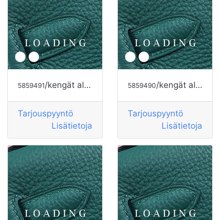
/kengät alkaen HOGAN
/kengät alkaen HOGAN
5859491
5859490
Tarjouspyyntö
Tarjouspyyntö
Lisätietoja
Lisätietoja