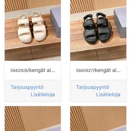
/kengät alkaen HOGAN
/kengät alkaen HOGAN
5940928
5940927
Tarjouspyyntö
Tarjouspyyntö
Lisätietoja
Lisätietoja