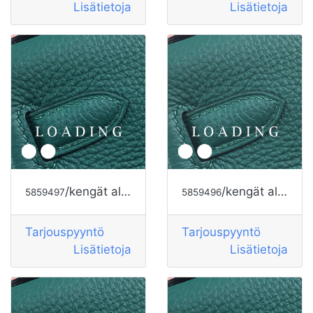
Lisätietoja
Lisätietoja
/kengät alkaen HOGAN
/kengät alkaen HOGAN
5859497
5859496
Tarjouspyyntö
Tarjouspyyntö
Lisätietoja
Lisätietoja