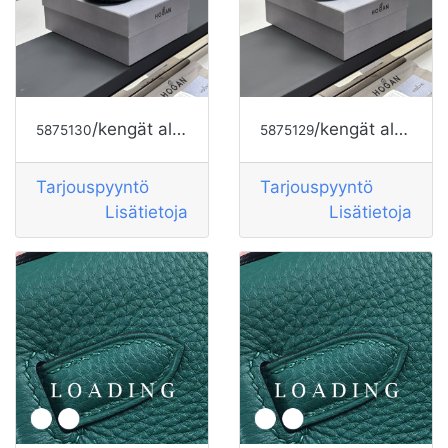
/kengät alkaen HOGAN
/kengät alkaen HOGAN
5875130
5875129
Tarjouspyyntö
Tarjouspyyntö
Lisätietoja
Lisätietoja