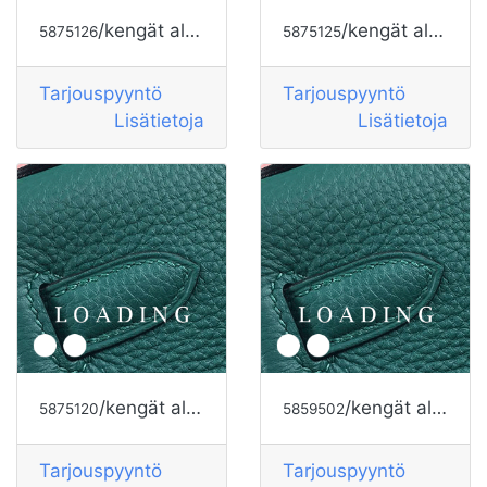
/kengät alkaen HOGAN
/kengät alkaen HOGAN
5875126
5875125
Tarjouspyyntö
Tarjouspyyntö
Lisätietoja
Lisätietoja
/kengät alkaen HOGAN
/kengät alkaen HOGAN
5875120
5859502
Tarjouspyyntö
Tarjouspyyntö