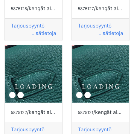
/kengät alkaen HOGAN
/kengät alkaen HOGAN
5875128
5875127
Tarjouspyyntö
Tarjouspyyntö
Lisätietoja
Lisätietoja
/kengät alkaen HOGAN
/kengät alkaen HOGAN
5875122
5875121
Tarjouspyyntö
Tarjouspyyntö