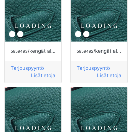
/kengät alkaen HOGAN
/kengät alkaen HOGAN
5859493
5859492
Tarjouspyyntö
Tarjouspyyntö
Lisätietoja
Lisätietoja