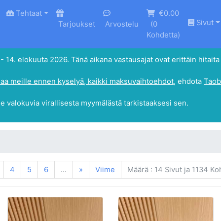
Tehtaat
€0.00
Sivut
Tarjoukset
Arvostelu
(
0
Kohdetta)
4. elokuuta 2026. Tänä aikana vastausajat ovat erittäin hitaita 
aa meille ennen kyselyä, kaikki maksuvaihtoehdot
, ehdota
Taob
le valokuvia virallisesta myymälästä tarkistaaksesi sen.
4
5
6
...
»
Viime
Määrä : 14 Sivut ja 1134 Ko