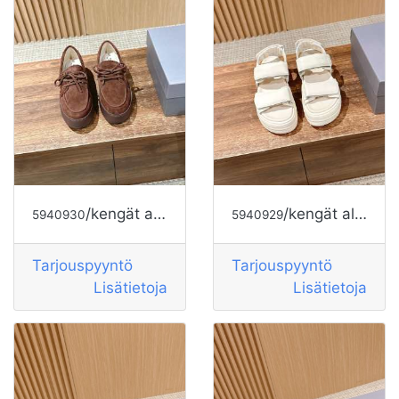
/kengät alkaen HOGAN
/kengät alkaen HOGAN
5940930
5940929
Tarjouspyyntö
Tarjouspyyntö
Lisätietoja
Lisätietoja