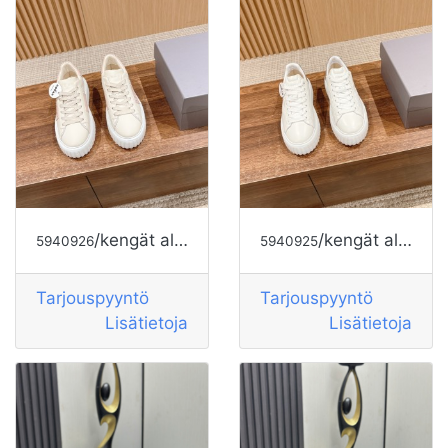
/kengät alkaen HOGAN
/kengät alkaen HOGAN
5940926
5940925
Tarjouspyyntö
Tarjouspyyntö
Lisätietoja
Lisätietoja