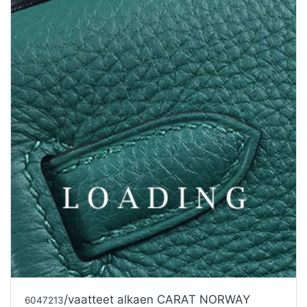
/vaatteet alkaen CARAT NORWAY
6047214
Tarjouspyyntö