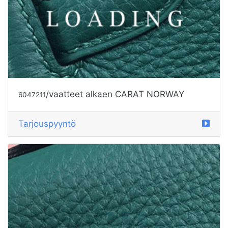
/vaatteet alkaen CARAT NORWAY
6047212
Tarjouspyyntö