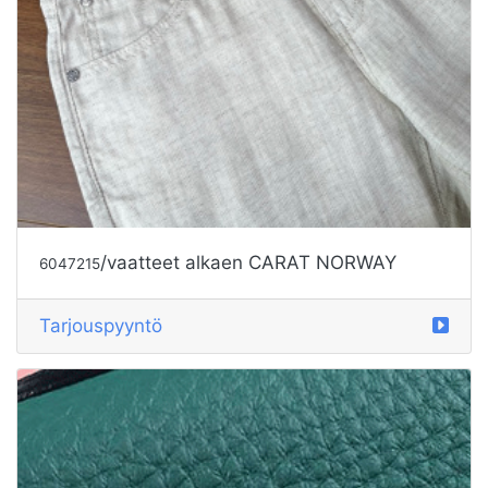
/vaatteet alkaen CARAT NORWAY
6047215
Tarjouspyyntö