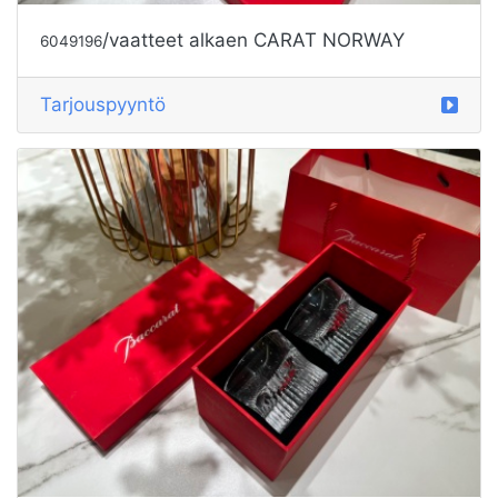
/vaatteet alkaen CARAT NORWAY
6049196
Tarjouspyyntö