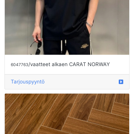
/vaatteet alkaen CARAT NORWAY
6047763
Tarjouspyyntö