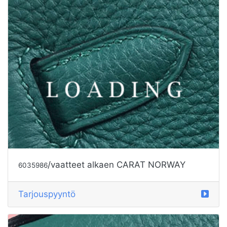
/vaatteet alkaen CARAT NORWAY
6035988
Tarjouspyyntö