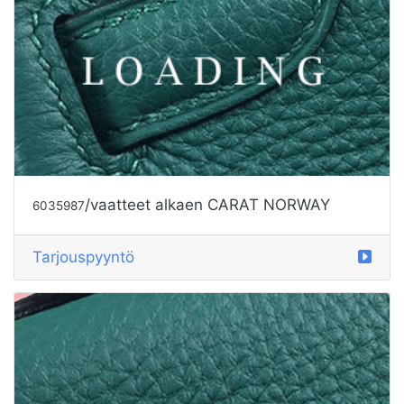
/vaatteet alkaen CARAT NORWAY
6035989
Tarjouspyyntö