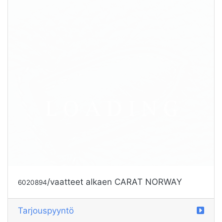
/vaatteet alkaen CARAT NORWAY
6030701
Tarjouspyyntö