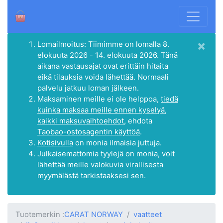
×
Lomailmoitus: Tiimimme on lomalla 8.
elokuuta 2026 - 14. elokuuta 2026. Tänä
aikana vastausajat ovat erittäin hitaita
eikä tilauksia voida lähettää. Normaali
palvelu jatkuu loman jälkeen.
Maksaminen meille ei ole helppoa,
tiedä
kuinka maksaa meille ennen kyselyä,
kaikki maksuvaihtoehdot
, ehdota
Taobao-ostosagentin käyttöä
.
Kotisivulla
on monia ilmaisia juttuja.
Julkaisemattomia tyylejä on monia, voit
lähettää meille valokuvia virallisesta
myymälästä tarkistaaksesi sen.
Tuotemerkin :
CARAT NORWAY
vaatteet