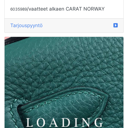
/vaatteet alkaen CARAT NORWAY
6047209
Tarjouspyyntö