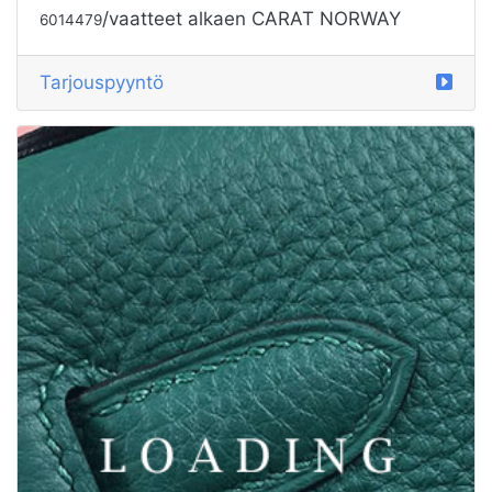
/vaatteet alkaen CARAT NORWAY
6030700
Tarjouspyyntö