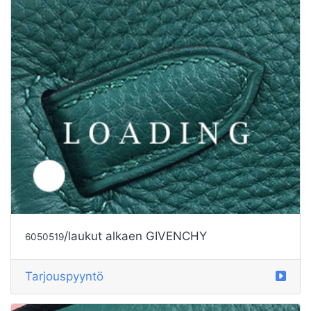
/laukut alkaen LOEWE
6050520
Tarjouspyyntö