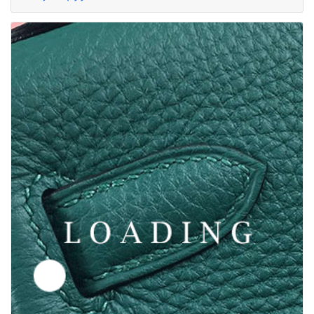
/laukut alkaen MUOTI YLELLISYYTTÄ
6050515
Tarjouspyyntö