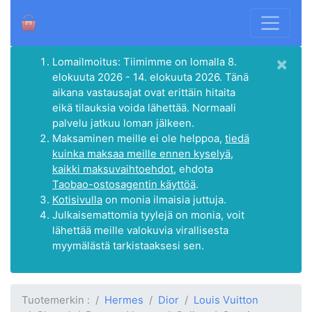
×
Lomailmoitus: Tiimimme on lomalla 8.
elokuuta 2026 - 14. elokuuta 2026. Tänä
aikana vastausajat ovat erittäin hitaita
eikä tilauksia voida lähettää. Normaali
palvelu jatkuu loman jälkeen.
Maksaminen meille ei ole helppoa,
tiedä
kuinka maksaa meille ennen kyselyä,
kaikki maksuvaihtoehdot
, ehdota
Taobao-ostosagentin käyttöä
.
Kotisivulla
on monia ilmaisia juttuja.
Julkaisemattomia tyylejä on monia, voit
lähettää meille valokuvia virallisesta
myymälästä tarkistaaksesi sen.
Tuotemerkin :
Hermes
Dior
Louis Vuitton