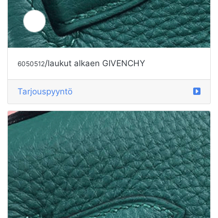
/laukut alkaen MUOTI YLELLISYYTTÄ
6050514
Tarjouspyyntö