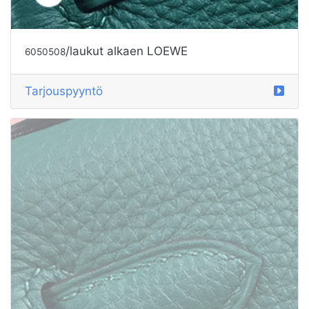
/laukut alkaen GIVENCHY
6050510
Tarjouspyyntö