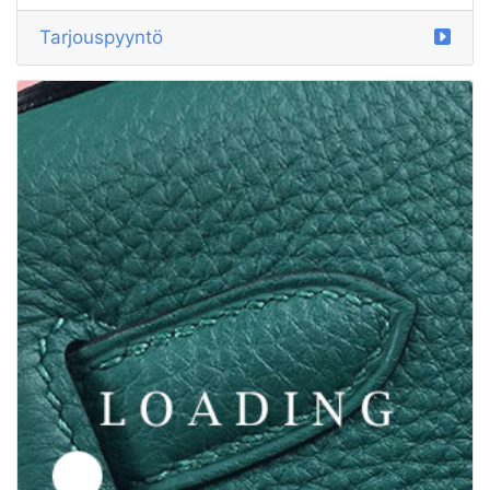
/laukut alkaen GIVENCHY
6050511
Tarjouspyyntö