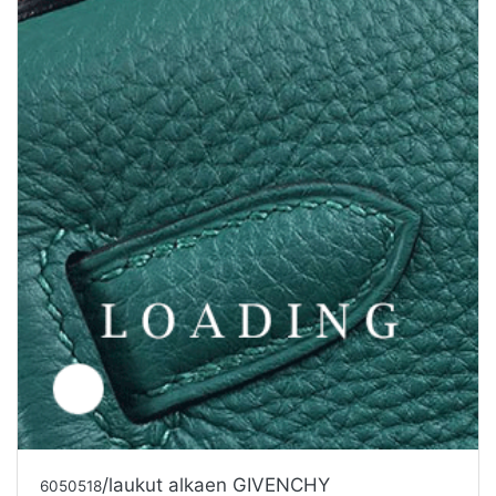
/laukut alkaen GIVENCHY
6050519
Tarjouspyyntö