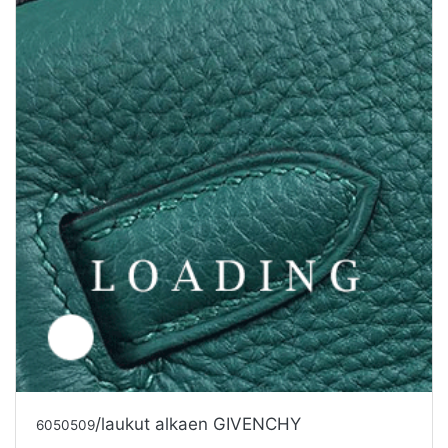
Tarjouspyyntö