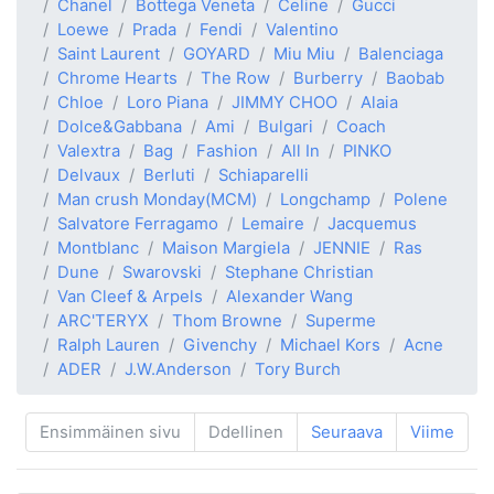
Chanel
Bottega Veneta
Celine
Gucci
Loewe
Prada
Fendi
Valentino
Saint Laurent
GOYARD
Miu Miu
Balenciaga
Chrome Hearts
The Row
Burberry
Baobab
Chloe
Loro Piana
JIMMY CHOO
Alaia
Dolce&Gabbana
Ami
Bulgari
Coach
Valextra
Bag
Fashion
All In
PINKO
Delvaux
Berluti
Schiaparelli
Man crush Monday(MCM)
Longchamp
Polene
Salvatore Ferragamo
Lemaire
Jacquemus
Montblanc
Maison Margiela
JENNIE
Ras
Dune
Swarovski
Stephane Christian
Van Cleef & Arpels
Alexander Wang
ARC'TERYX
Thom Browne
Superme
Ralph Lauren
Givenchy
Michael Kors
Acne
ADER
J.W.Anderson
Tory Burch
Ensimmäinen sivu
Ddellinen
Seuraava
Viime