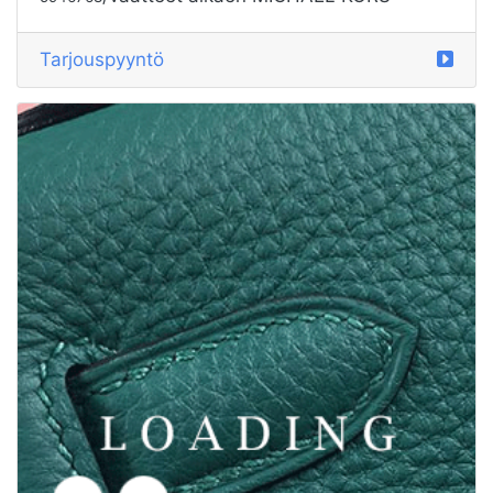
Tarjouspyyntö