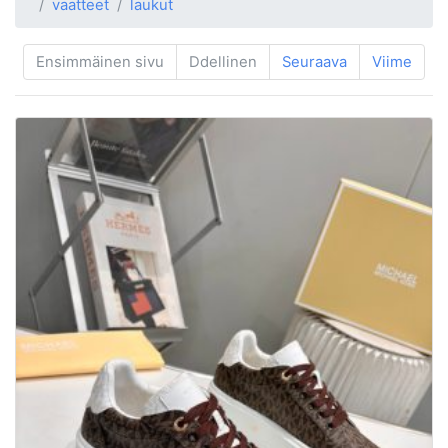
vaatteet
laukut
Ensimmäinen sivu
Ddellinen
Seuraava
Viime