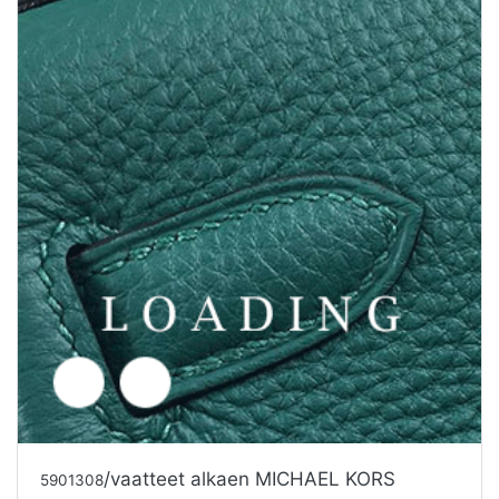
/kengät alkaen MICHAEL KORS
5909699
Tarjouspyyntö