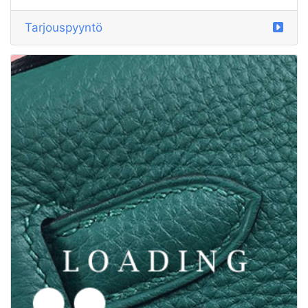
/vaatteet alkaen MICHAEL KORS
5901308
Tarjouspyyntö