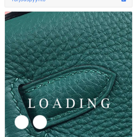
/vaatteet alkaen MICHAEL KORS
5931582
Tarjouspyyntö