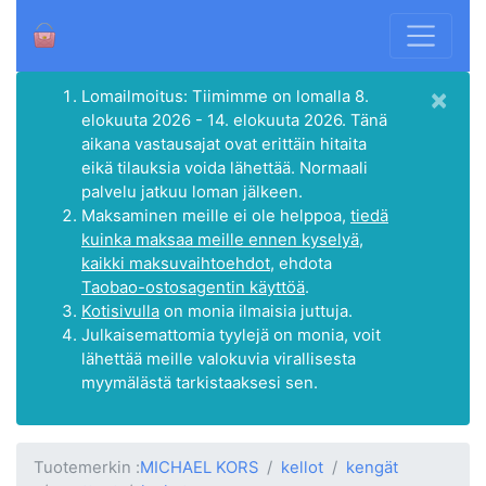
×
Lomailmoitus: Tiimimme on lomalla 8.
elokuuta 2026 - 14. elokuuta 2026. Tänä
aikana vastausajat ovat erittäin hitaita
eikä tilauksia voida lähettää. Normaali
palvelu jatkuu loman jälkeen.
Maksaminen meille ei ole helppoa,
tiedä
kuinka maksaa meille ennen kyselyä,
kaikki maksuvaihtoehdot
, ehdota
Taobao-ostosagentin käyttöä
.
Kotisivulla
on monia ilmaisia juttuja.
Julkaisemattomia tyylejä on monia, voit
lähettää meille valokuvia virallisesta
myymälästä tarkistaaksesi sen.
Tuotemerkin :
MICHAEL KORS
kellot
kengät