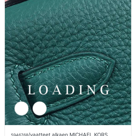
/vaatteet alkaen MICHAEL KORS
5946768