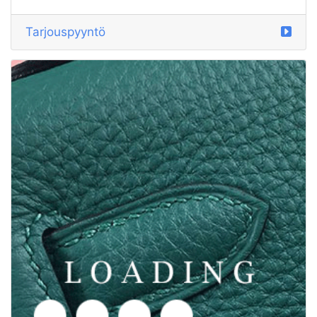
Tarjouspyyntö
/kengät alkaen PUMA
6032485