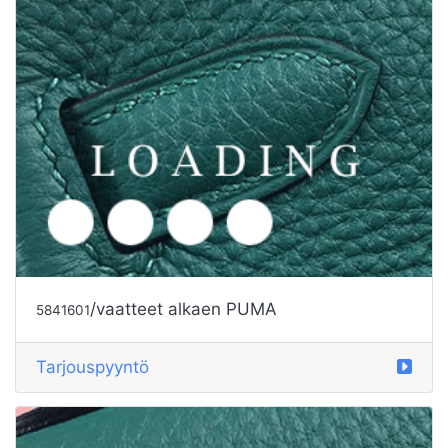
/kengät alkaen PUMA
5695476
Tarjouspyyntö