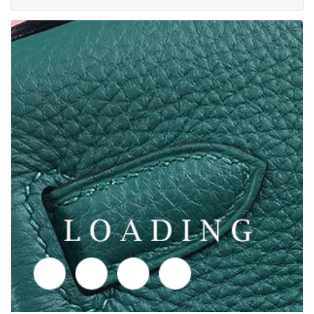
Tarjouspyyntö
/kengät alkaen PUMA
5969645
Tarjouspyyntö