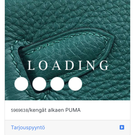
/Children's clothes alkaen PUMA
5847399
Tarjouspyyntö