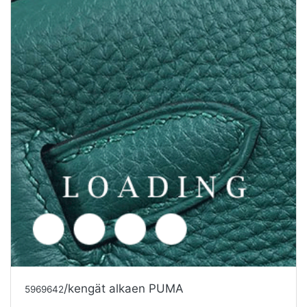
/kengät alkaen PUMA
5969640
Tarjouspyyntö