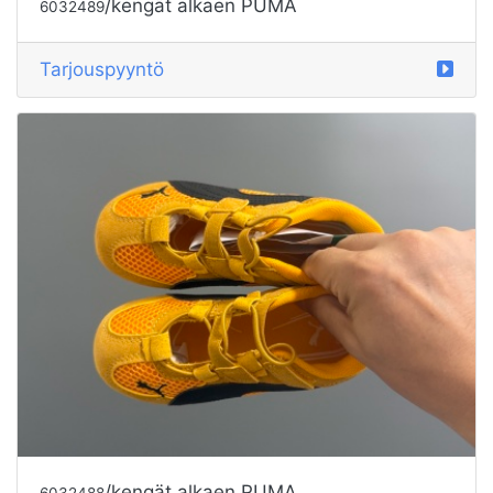
/kengät alkaen PUMA
6032489
Tarjouspyyntö
/kengät alkaen PUMA
6032488