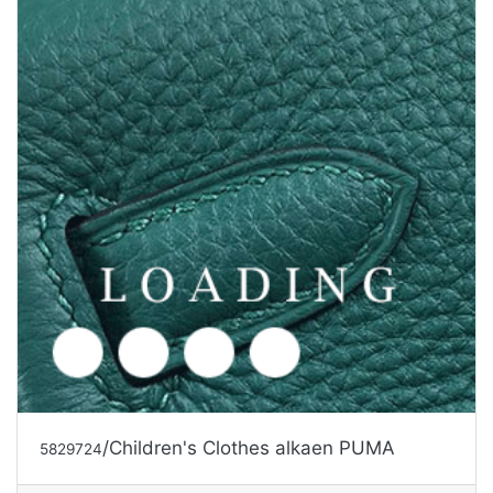
/kengät alkaen PUMA
5695475
Tarjouspyyntö