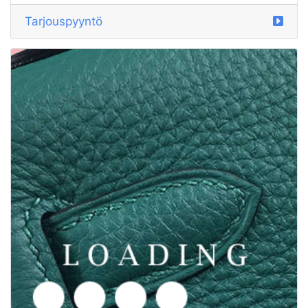
/kengät alkaen PUMA
5969639
Tarjouspyyntö