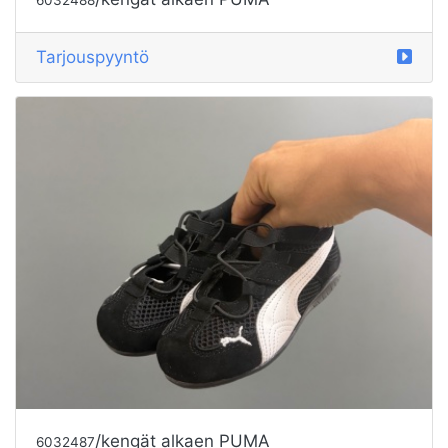
Tarjouspyyntö
/kengät alkaen PUMA
6032487