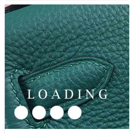
/vaatteet alkaen PUMA
5841601
Tarjouspyyntö