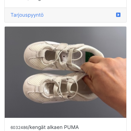
Tarjouspyyntö
/kengät alkaen PUMA
6032486