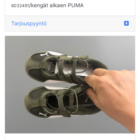
/kengät alkaen PUMA
6032491
Tarjouspyyntö