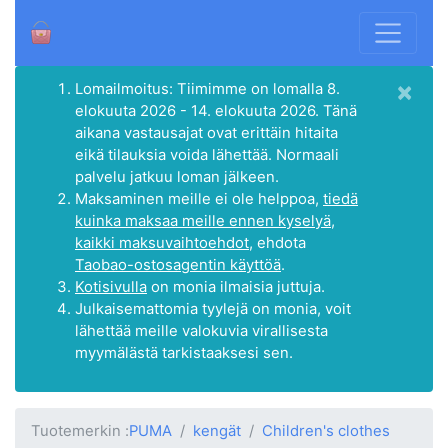
×
Lomailmoitus: Tiimimme on lomalla 8.
elokuuta 2026 - 14. elokuuta 2026. Tänä
aikana vastausajat ovat erittäin hitaita
eikä tilauksia voida lähettää. Normaali
palvelu jatkuu loman jälkeen.
Maksaminen meille ei ole helppoa,
tiedä
kuinka maksaa meille ennen kyselyä,
kaikki maksuvaihtoehdot
, ehdota
Taobao-ostosagentin käyttöä
.
Kotisivulla
on monia ilmaisia juttuja.
Julkaisemattomia tyylejä on monia, voit
lähettää meille valokuvia virallisesta
myymälästä tarkistaaksesi sen.
Tuotemerkin :
PUMA
kengät
Children's clothes