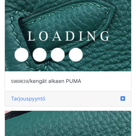
/Children's clothes alkaen PUMA
5847401
Tarjouspyyntö