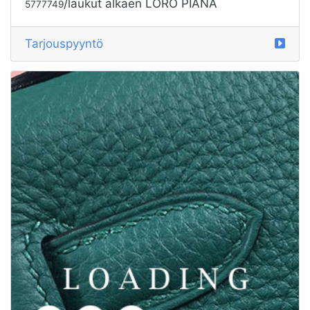
/laukut alkaen LORO PIANA
5777749
Tarjouspyyntö