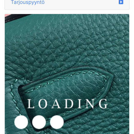
/laukut alkaen LORO PIANA
5777746
Tarjouspyyntö