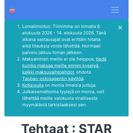
×
Lomailmoitus: Tiimimme on lomalla 8.
elokuuta 2026 - 14. elokuuta 2026. Tänä
aikana vastausajat ovat erittäin hitaita
eikä tilauksia voida lähettää. Normaali
palvelu jatkuu loman jälkeen.
Maksaminen meille ei ole helppoa,
tiedä
kuinka maksaa meille ennen kyselyä,
kaikki maksuvaihtoehdot
, ehdota
Taobao-ostosagentin käyttöä
.
Kotisivulla
on monia ilmaisia juttuja.
Julkaisemattomia tyylejä on monia, voit
lähettää meille valokuvia virallisesta
myymälästä tarkistaaksesi sen.
Tehtaat : STAR