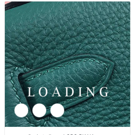
Tarjouspyyntö