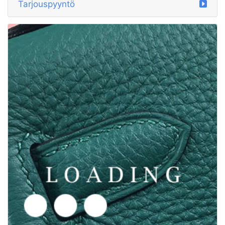
Tarjouspyyntö