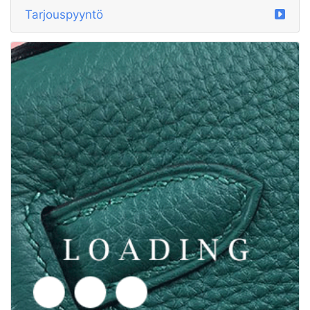
Tarjouspyyntö
/laukut alkaen LORO PIANA
5777753