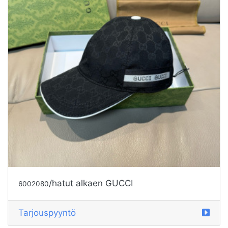
/hatut alkaen GUCCI
6002080
Tarjouspyyntö