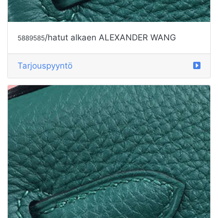
/hatut alkaen CHANEL
5889587
Tarjouspyyntö