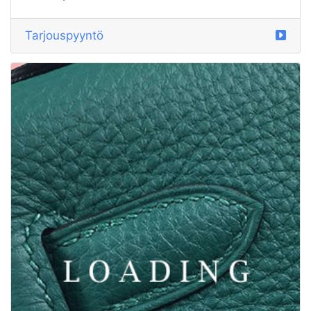
/hatut alkaen MIU MIU
5890186
Tarjouspyyntö