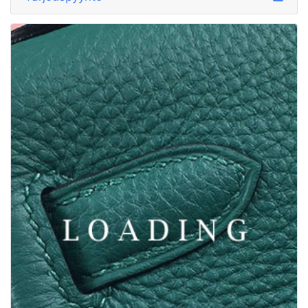
/hatut alkaen CELINE
5890182