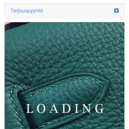
/hatut alkaen MIU MIU
5889588
Tarjouspyyntö