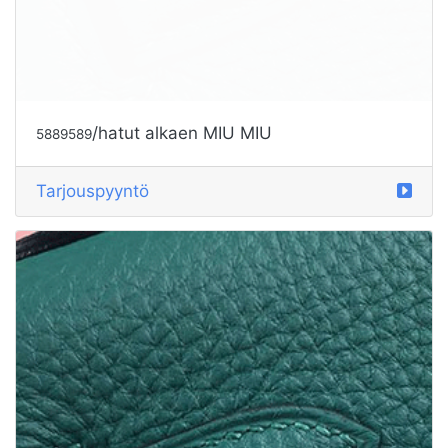
/hatut alkaen CELINE
5890181
Tarjouspyyntö