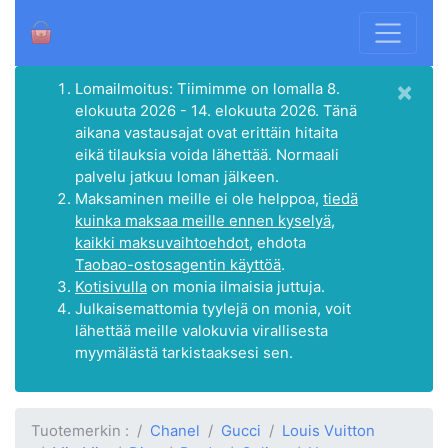
×
Lomailmoitus: Tiimimme on lomalla 8.
elokuuta 2026 - 14. elokuuta 2026. Tänä
aikana vastausajat ovat erittäin hitaita
eikä tilauksia voida lähettää. Normaali
palvelu jatkuu loman jälkeen.
Maksaminen meille ei ole helppoa,
tiedä
kuinka maksaa meille ennen kyselyä,
kaikki maksuvaihtoehdot
, ehdota
Taobao-ostosagentin käyttöä
.
Kotisivulla
on monia ilmaisia juttuja.
Julkaisemattomia tyylejä on monia, voit
lähettää meille valokuvia virallisesta
myymälästä tarkistaaksesi sen.
Tuotemerkin :
Chanel
Gucci
Louis Vuitton