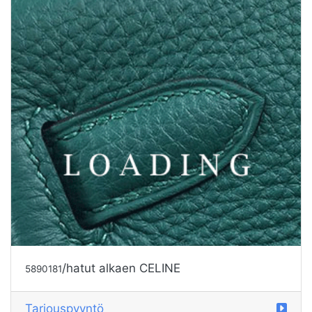
/hatut alkaen CELINE
5890183
Tarjouspyyntö