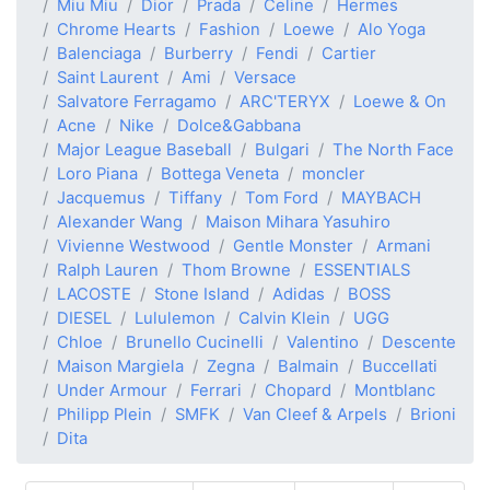
Miu Miu
Dior
Prada
Celine
Hermes
Chrome Hearts
Fashion
Loewe
Alo Yoga
Balenciaga
Burberry
Fendi
Cartier
Saint Laurent
Ami
Versace
Salvatore Ferragamo
ARC'TERYX
Loewe & On
Acne
Nike
Dolce&Gabbana
Major League Baseball
Bulgari
The North Face
Loro Piana
Bottega Veneta
moncler
Jacquemus
Tiffany
Tom Ford
MAYBACH
Alexander Wang
Maison Mihara Yasuhiro
Vivienne Westwood
Gentle Monster
Armani
Ralph Lauren
Thom Browne
ESSENTIALS
LACOSTE
Stone Island
Adidas
BOSS
DIESEL
Lululemon
Calvin Klein
UGG
Chloe
Brunello Cucinelli
Valentino
Descente
Maison Margiela
Zegna
Balmain
Buccellati
Under Armour
Ferrari
Chopard
Montblanc
Philipp Plein
SMFK
Van Cleef & Arpels
Brioni
Dita