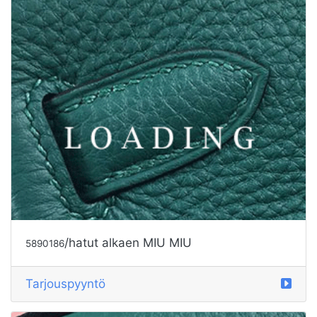
/hatut alkaen MUOTI YLELLISYYTTÄ
5890187
Tarjouspyyntö