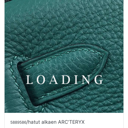
/hatut alkaen MIU MIU
5889589
Tarjouspyyntö