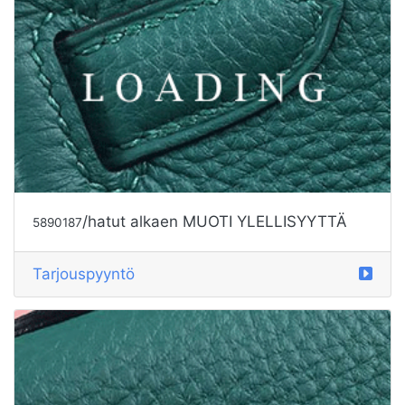
/hatut alkaen MIU MIU
5890188
Tarjouspyyntö