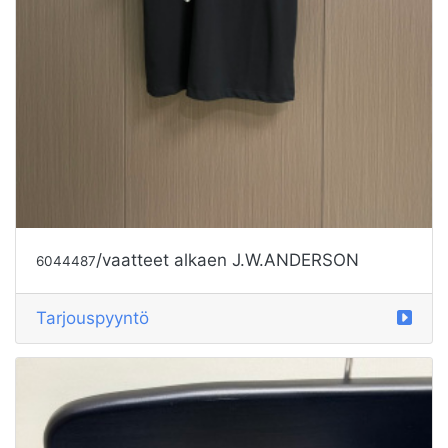
/vaatteet alkaen J.W.ANDERSON
6044487
Tarjouspyyntö