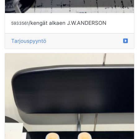
/kengät alkaen J.W.ANDERSON
5933561
Tarjouspyyntö