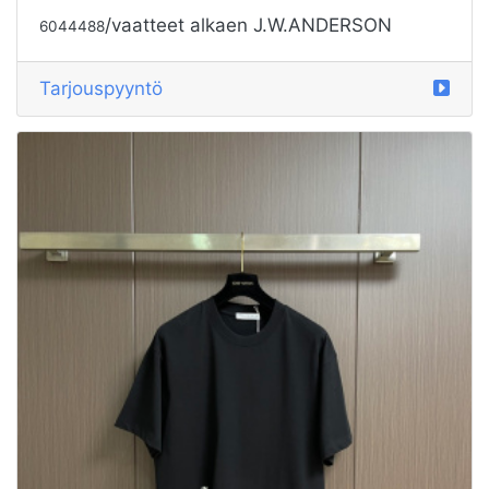
/vaatteet alkaen J.W.ANDERSON
6044488
Tarjouspyyntö