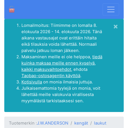
×
Lomailmoitus: Tiimimme on lomalla 8.
elokuuta 2026 - 14. elokuuta 2026. Tänä
aikana vastausajat ovat erittäin hitaita
eikä tilauksia voida lähettää. Normaali
palvelu jatkuu loman jälkeen.
Maksaminen meille ei ole helppoa,
tiedä
kuinka maksaa meille ennen kyselyä,
kaikki maksuvaihtoehdot
, ehdota
Taobao-ostosagentin käyttöä
.
Kotisivulla
on monia ilmaisia juttuja.
Julkaisemattomia tyylejä on monia, voit
lähettää meille valokuvia virallisesta
myymälästä tarkistaaksesi sen.
Tuotemerkin :
J.W.ANDERSON
kengät
laukut