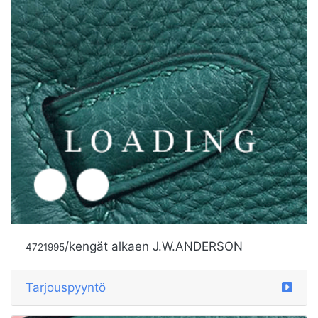
/kengät alkaen J.W.ANDERSON
4721995
Tarjouspyyntö