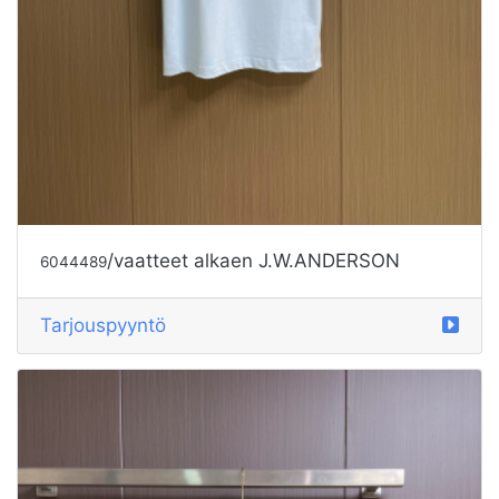
/vaatteet alkaen J.W.ANDERSON
6044489
Tarjouspyyntö