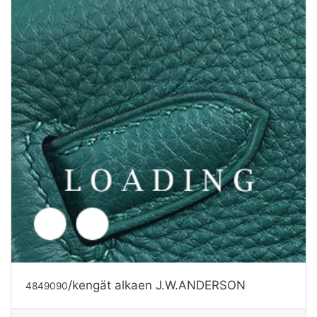
/kengät alkaen J.W.ANDERSON
4849090