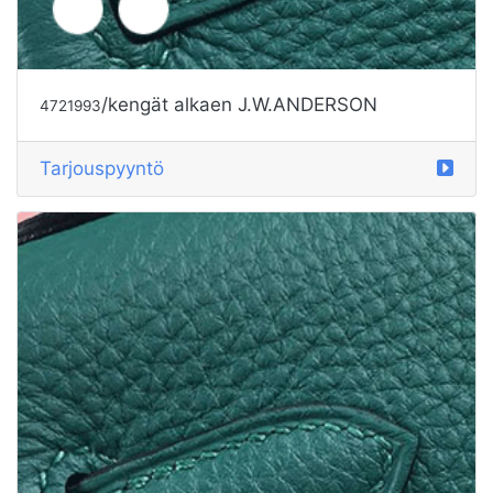
/kengät alkaen J.W.ANDERSON
4721993
Tarjouspyyntö