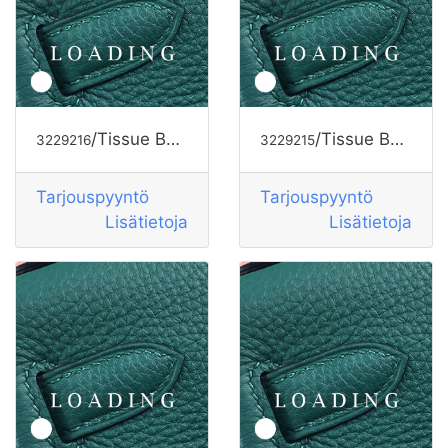
/Tissue Box alkaen HERMES
/Tissue Box alkaen HERMES
3229216
3229215
Tarjouspyyntö
Tarjouspyyntö
Lisätietoja
Lisätietoja