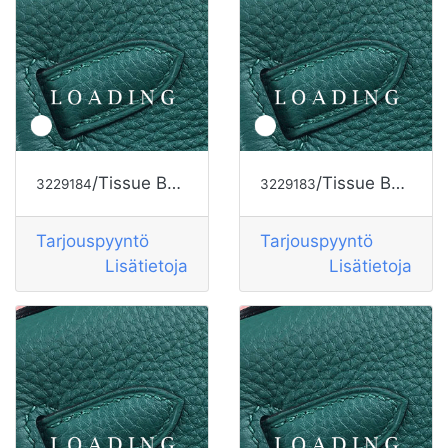
/Tissue Box alkaen HERMES
/Tissue Box alkaen HERMES
3229184
3229183
Tarjouspyyntö
Tarjouspyyntö
Lisätietoja
Lisätietoja