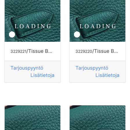
/Tissue Box alkaen HERMES
/Tissue Box alkaen HERMES
3229221
3229220
Tarjouspyyntö
Tarjouspyyntö
Lisätietoja
Lisätietoja