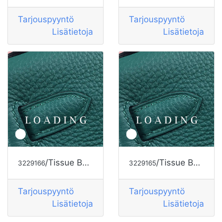
Tarjouspyyntö
Tarjouspyyntö
Lisätietoja
Lisätietoja
/Tissue Box
(25×14×9 cm)
alkaen HERMES
/Tissue Box alkaen HERMES
3229166
3229165
Tarjouspyyntö
Tarjouspyyntö
Lisätietoja
Lisätietoja