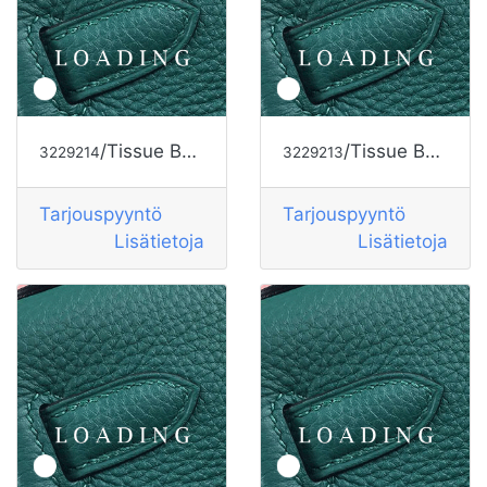
/Tissue Box alkaen HERMES
/Tissue Box alkaen HERMES
3229214
3229213
Tarjouspyyntö
Tarjouspyyntö
Lisätietoja
Lisätietoja