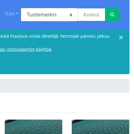
Kieli
×
eikä tilauksia voida lähettää. Normaali palvelu jatkuu
ao-ostosagentin käyttöä
.