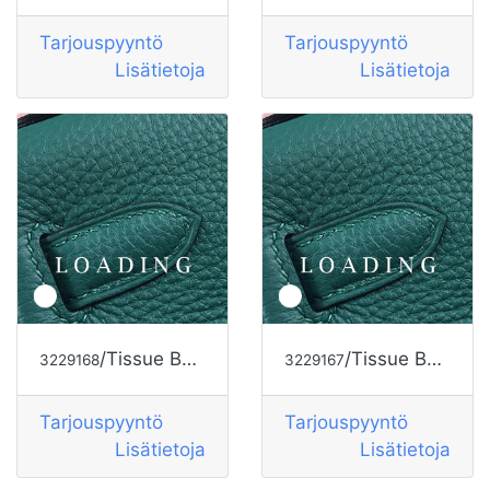
Tarjouspyyntö
Tarjouspyyntö
Lisätietoja
Lisätietoja
/Tissue Box alkaen HERMES
/Tissue Box alkaen HERMES
3229168
3229167
Tarjouspyyntö
Tarjouspyyntö
Lisätietoja
Lisätietoja