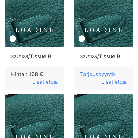
/Tissue Box alkaen HERMES
/Tissue Box alkaen HERMES
3229186
3229185
Hinta :
168 €
Tarjouspyyntö
Lisätietoja
Lisätietoja