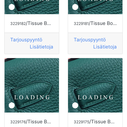
/Tissue Box alkaen HERMES
/Tissue Box alkaen HERMES
3229182
3229181
Tarjouspyyntö
Tarjouspyyntö
Lisätietoja
Lisätietoja
/Tissue Box alkaen HERMES
/Tissue Box alkaen HERMES
3229176
3229175