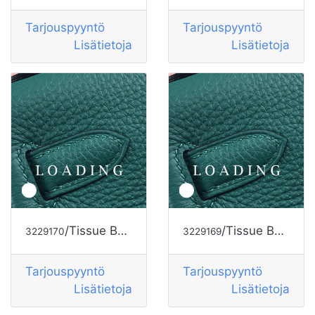
Tarjouspyyntö
Tarjouspyyntö
Lisätietoja
Lisätietoja
/Tissue Box alkaen HERMES
/Tissue Box alkaen HERMES
3229170
3229169
Tarjouspyyntö
Tarjouspyyntö
Lisätietoja
Lisätietoja