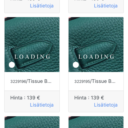
Lisätietoja
Lisätietoja
/Tissue Box alkaen HERMES
/Tissue Box alkaen HERMES
3229196
3229195
Hinta :
139 €
Hinta :
139 €
Lisätietoja
Lisätietoja