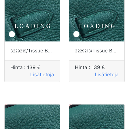
/Tissue Box alkaen HERMES
/Tissue Box alkaen HERMES
3229219
3229218
Hinta :
139 €
Hinta :
139 €
Lisätietoja
Lisätietoja