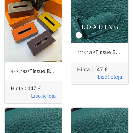
/Tissue Box alkaen HERMES
4113479
Hinta :
147 €
/Tissue Box alkaen HERMES
4477163
Lisätietoja
Hinta :
147 €
Lisätietoja