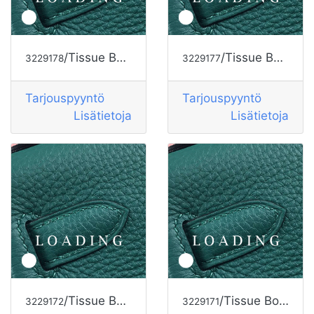
/Tissue Box alkaen HERMES
/Tissue Box alkaen HERMES
3229178
3229177
Tarjouspyyntö
Tarjouspyyntö
Lisätietoja
Lisätietoja
/Tissue Box alkaen HERMES
/Tissue Box alkaen HERMES
3229172
3229171