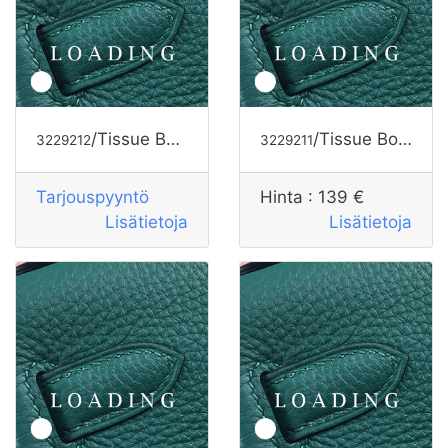
/Tissue Box alkaen HERMES
/Tissue Box alkaen HERMES
3229212
3229211
Tarjouspyyntö
Hinta :
139 €
Lisätietoja
Lisätietoja