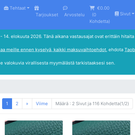
Tehtaat
€0.00
Sivut
Tarjoukset
Arvostelu
(
0
Kohdetta)
4. elokuuta 2026. Tänä aikana vastausajat ovat erittäin hitaita 
aa meille ennen kyselyä, kaikki maksuvaihtoehdot
, ehdota
Taob
le valokuvia virallisesta myymälästä tarkistaaksesi sen.
1
2
»
Viime
Määrä : 2 Sivut ja 116 Kohdetta(1/2)