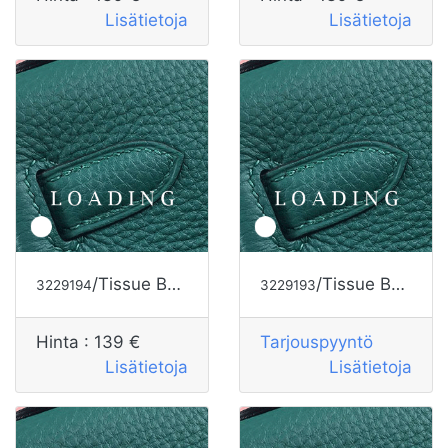
Lisätietoja
Lisätietoja
/Tissue Box
(25×14×9 cm)
alkaen HERMES
/Tissue Box alkaen HERMES
3229194
3229193
Hinta :
139 €
Tarjouspyyntö
Lisätietoja
Lisätietoja