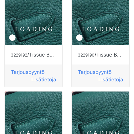
/Tissue Box alkaen HERMES
/Tissue Box alkaen HERMES
3229192
3229190
Tarjouspyyntö
Tarjouspyyntö
Lisätietoja
Lisätietoja