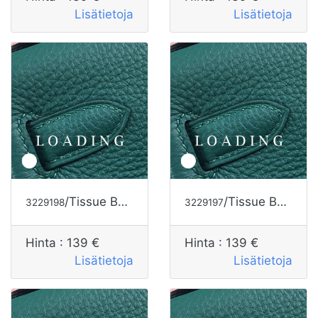
Lisätietoja
Lisätietoja
/Tissue Box alkaen HERMES
/Tissue Box alkaen HERMES
3229198
3229197
Hinta :
139 €
Hinta :
139 €
Lisätietoja
Lisätietoja