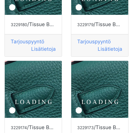
/Tissue Box alkaen HERMES
/Tissue Box alkaen HERMES
3229180
3229179
Tarjouspyyntö
Tarjouspyyntö
Lisätietoja
Lisätietoja
/Tissue Box alkaen HERMES
/Tissue Box alkaen HERMES
3229174
3229173