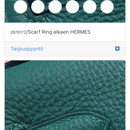
/Scarf Ring alkaen HERMES
2676172
Tarjouspyyntö