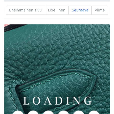
Ensimmäinen sivu
Ddellinen
Seuraava
Viime