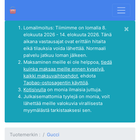
×
Lomailmoitus: Tiimimme on lomalla 8.
elokuuta 2026 - 14. elokuuta 2026. Tänä
aikana vastausajat ovat erittäin hitaita
eikä tilauksia voida lähettää. Normaali
palvelu jatkuu loman jälkeen.
Maksaminen meille ei ole helppoa,
tiedä
kuinka maksaa meille ennen kyselyä,
kaikki maksuvaihtoehdot
, ehdota
Taobao-ostosagentin käyttöä
.
Kotisivulla
on monia ilmaisia juttuja.
Julkaisemattomia tyylejä on monia, voit
lähettää meille valokuvia virallisesta
myymälästä tarkistaaksesi sen.
Tuotemerkin :
Gucci