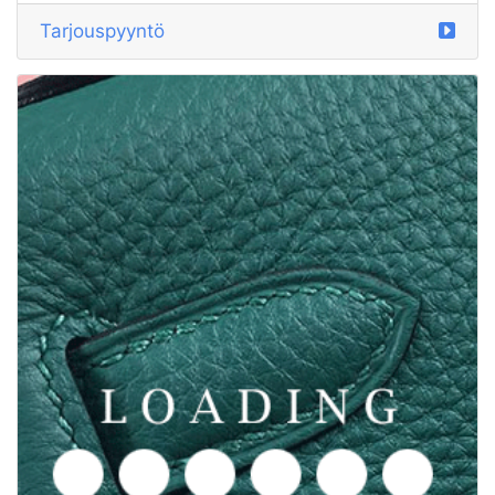
Tarjouspyyntö