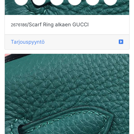
/Scarf Ring alkaen GUCCI
2676186
Tarjouspyyntö