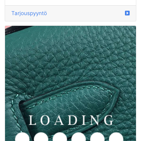
Tarjouspyyntö