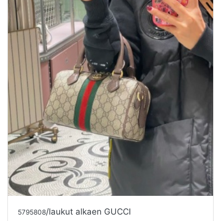
/laukut alkaen GUCCI
5795808