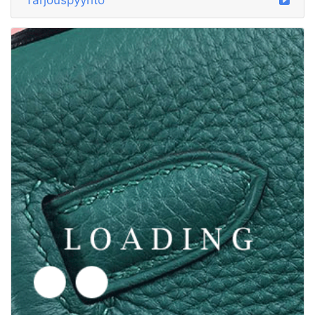
/laukut alkaen GUCCI
5794712
Tarjouspyyntö