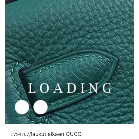
/laukut alkaen GUCCI
5794707
Tarjouspyyntö