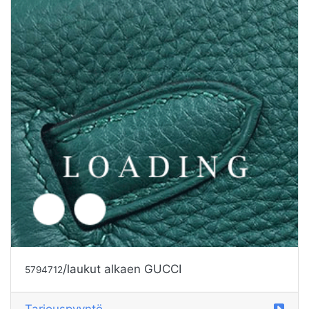
/laukut alkaen GUCCI
5794713
Tarjouspyyntö