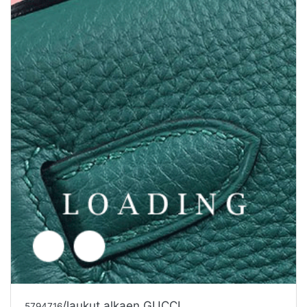
/laukut alkaen GUCCI
5794717
Tarjouspyyntö