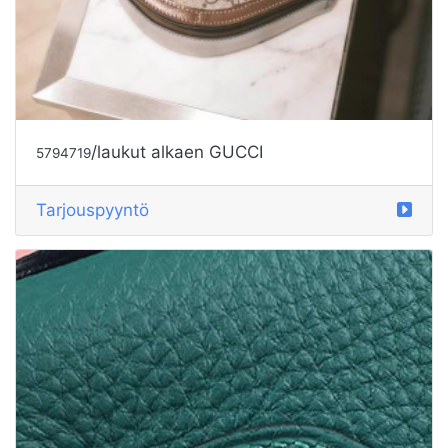
/laukut alkaen GUCCI
5794719
Tarjouspyyntö