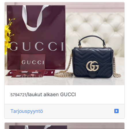
/laukut alkaen GUCCI
5794721
Tarjouspyyntö