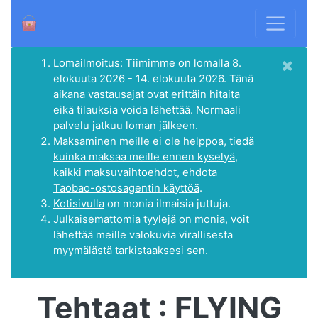
×
Lomailmoitus: Tiimimme on lomalla 8.
elokuuta 2026 - 14. elokuuta 2026. Tänä
aikana vastausajat ovat erittäin hitaita
eikä tilauksia voida lähettää. Normaali
palvelu jatkuu loman jälkeen.
Maksaminen meille ei ole helppoa,
tiedä
kuinka maksaa meille ennen kyselyä,
kaikki maksuvaihtoehdot
, ehdota
Taobao-ostosagentin käyttöä
.
Kotisivulla
on monia ilmaisia juttuja.
Julkaisemattomia tyylejä on monia, voit
lähettää meille valokuvia virallisesta
myymälästä tarkistaaksesi sen.
Tehtaat : FLYING