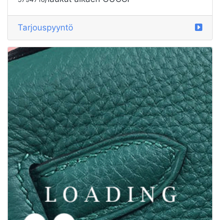
/laukut alkaen GUCCI
5794716