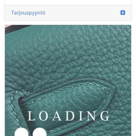
/laukut alkaen GUCCI
5794706
Tarjouspyyntö