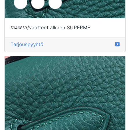
/vaatteet alkaen SUPERME
5946854
Tarjouspyyntö