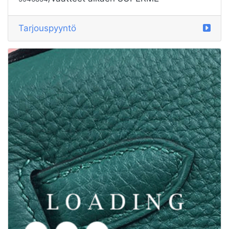
/vaatteet alkaen SUPERME
5991490
Tarjouspyyntö