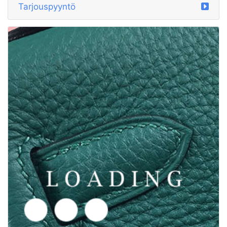
/vaatteet alkaen SUPERME
5997498
Tarjouspyyntö