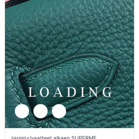
/vaatteet alkaen SUPERME
5991507
Tarjouspyyntö