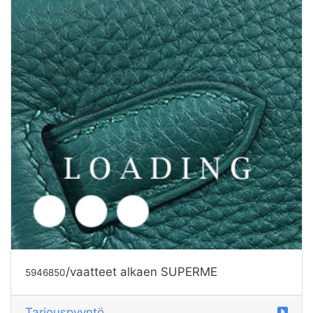
Tarjouspyyntö