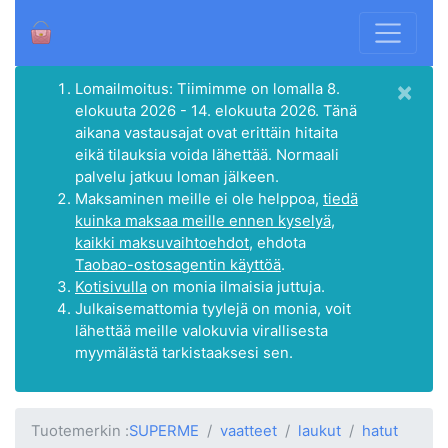
×
Lomailmoitus: Tiimimme on lomalla 8.
elokuuta 2026 - 14. elokuuta 2026. Tänä
aikana vastausajat ovat erittäin hitaita
eikä tilauksia voida lähettää. Normaali
palvelu jatkuu loman jälkeen.
Maksaminen meille ei ole helppoa,
tiedä
kuinka maksaa meille ennen kyselyä,
kaikki maksuvaihtoehdot
, ehdota
Taobao-ostosagentin käyttöä
.
Kotisivulla
on monia ilmaisia juttuja.
Julkaisemattomia tyylejä on monia, voit
lähettää meille valokuvia virallisesta
myymälästä tarkistaaksesi sen.
Tuotemerkin :
SUPERME
vaatteet
laukut
hatut