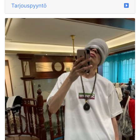
Tarjouspyyntö